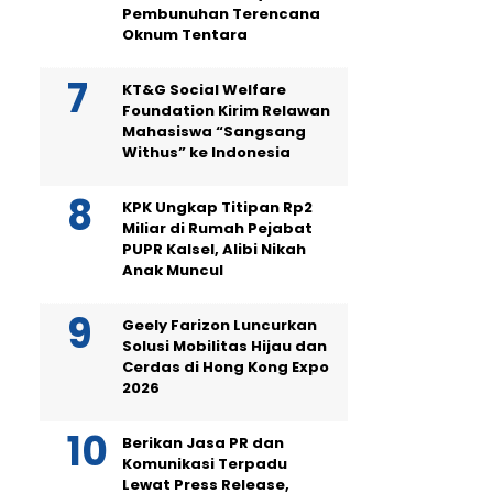
Pembunuhan Terencana
Oknum Tentara
KT&G Social Welfare
Foundation Kirim Relawan
Mahasiswa “Sangsang
Withus” ke Indonesia
KPK Ungkap Titipan Rp2
Miliar di Rumah Pejabat
PUPR Kalsel, Alibi Nikah
Anak Muncul
Geely Farizon Luncurkan
Solusi Mobilitas Hijau dan
Cerdas di Hong Kong Expo
2026
Berikan Jasa PR dan
Komunikasi Terpadu
Lewat Press Release,