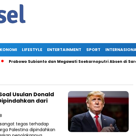
EKONOMI
LIFESTYLE
ENTERTAINMENT
SPORT
INTERNASION
Prabowo Subianto dan Megawati Soekarnoputri Absen di Saraseh
Soal Usulan Donald
Dipindahkan dari
IB
 sangat tegas terhadap
rga Palestina dipindahkan
gaskan penolakannya…