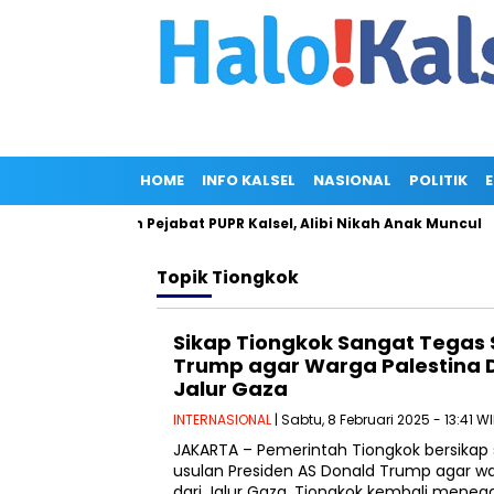
HOME
INFO KALSEL
NASIONAL
POLITIK
iliar di Rumah Pejabat PUPR Kalsel, Alibi Nikah Anak Muncul
Topik
Tiongkok
Sikap Tiongkok Sangat Tegas 
Trump agar Warga Palestina 
Jalur Gaza
INTERNASIONAL
| Sabtu, 8 Februari 2025 - 13:41 W
JAKARTA – Pemerintah Tiongkok bersikap
usulan Presiden AS Donald Trump agar wa
dari Jalur Gaza. Tiongkok kembali mene