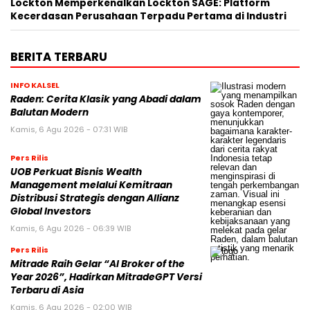
Lockton Memperkenalkan Lockton SAGE: Platform
Kecerdasan Perusahaan Terpadu Pertama di Industri
BERITA TERBARU
INFO KALSEL
Raden: Cerita Klasik yang Abadi dalam
Balutan Modern
Kamis, 6 Agu 2026 - 07:31 WIB
Pers Rilis
UOB Perkuat Bisnis Wealth
Management melalui Kemitraan
Distribusi Strategis dengan Allianz
Global Investors
Kamis, 6 Agu 2026 - 06:39 WIB
Pers Rilis
Mitrade Raih Gelar “AI Broker of the
Year 2026”, Hadirkan MitradeGPT Versi
Terbaru di Asia
Kamis, 6 Agu 2026 - 02:00 WIB