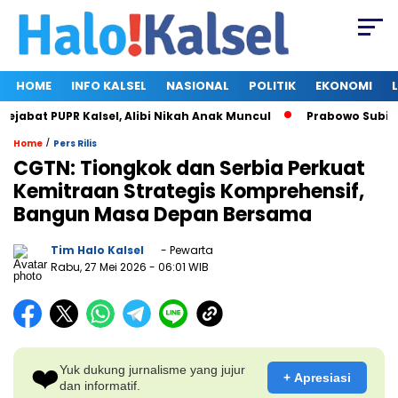
HOME
INFO KALSEL
NASIONAL
POLITIK
EKONOMI
bat PUPR Kalsel, Alibi Nikah Anak Muncul
Prabowo Subianto 
/
Home
Pers Rilis
CGTN: Tiongkok dan Serbia Perkuat
Kemitraan Strategis Komprehensif,
Bangun Masa Depan Bersama
Tim Halo Kalsel
- Pewarta
Rabu, 27 Mei 2026
- 06:01 WIB
❤️
Yuk dukung jurnalisme yang jujur
+ Apresiasi
dan informatif.