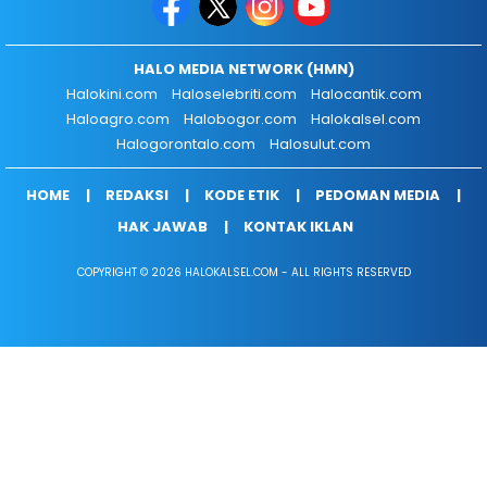
HALO MEDIA NETWORK (HMN)
Halokini.com
Haloselebriti.com
Halocantik.com
Haloagro.com
Halobogor.com
Halokalsel.com
Halogorontalo.com
Halosulut.com
HOME
REDAKSI
KODE ETIK
PEDOMAN MEDIA
HAK JAWAB
KONTAK IKLAN
COPYRIGHT © 2026 HALOKALSEL.COM - ALL RIGHTS RESERVED