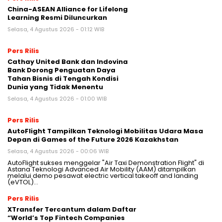
China-ASEAN Alliance for Lifelong
Learning Resmi Diluncurkan
Selasa, 4 Agustus 2026 - 01:12 WIB
Pers Rilis
Cathay United Bank dan Indovina
Bank Dorong Penguatan Daya
Tahan Bisnis di Tengah Kondisi
Dunia yang Tidak Menentu
Selasa, 4 Agustus 2026 - 01:00 WIB
Pers Rilis
AutoFlight Tampilkan Teknologi Mobilitas Udara Masa
Depan di Games of the Future 2026 Kazakhstan
Selasa, 4 Agustus 2026 - 00:06 WIB
AutoFlight sukses menggelar "Air Taxi Demonstration Flight" di
Astana Teknologi Advanced Air Mobility (AAM) ditampilkan
melalui demo pesawat electric vertical takeoff and landing
(eVTOL)…
Pers Rilis
XTransfer Tercantum dalam Daftar
“World’s Top Fintech Companies