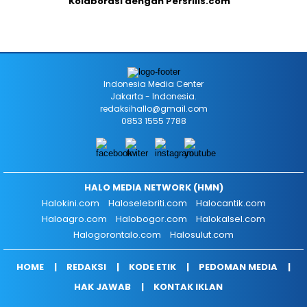
Kolaborasi dengan Persrilis.com
Indonesia Media Center
Jakarta - Indonesia.
redaksihallo@gmail.com
0853 1555 7788
HALO MEDIA NETWORK (HMN)
Halokini.com
Haloselebriti.com
Halocantik.com
Haloagro.com
Halobogor.com
Halokalsel.com
Halogorontalo.com
Halosulut.com
HOME
REDAKSI
KODE ETIK
PEDOMAN MEDIA
HAK JAWAB
KONTAK IKLAN