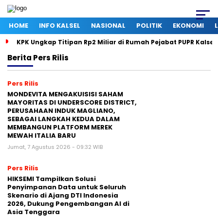
HOME
INFO KALSEL
NASIONAL
POLITIK
EKONOMI
KPK Ungkap Titipan Rp2 Miliar di Rumah Pejabat PUPR Kalsel,
Berita
Pers Rilis
Pers Rilis
MONDEVITA MENGAKUISISI SAHAM
MAYORITAS DI UNDERSCORE DISTRICT,
PERUSAHAAN INDUK MAGLIANO,
SEBAGAI LANGKAH KEDUA DALAM
MEMBANGUN PLATFORM MEREK
MEWAH ITALIA BARU
Jumat, 7 Agustus 2026 - 09:32 WIB
Pers Rilis
HIKSEMI Tampilkan Solusi
Penyimpanan Data untuk Seluruh
Skenario di Ajang DTI Indonesia
2026, Dukung Pengembangan AI di
Asia Tenggara