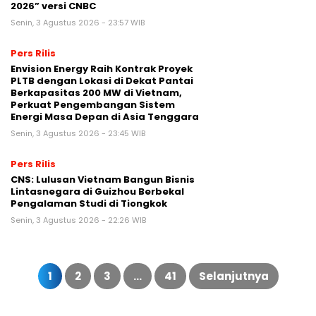
2026” versi CNBC
Senin, 3 Agustus 2026 - 23:57 WIB
Pers Rilis
Envision Energy Raih Kontrak Proyek
PLTB dengan Lokasi di Dekat Pantai
Berkapasitas 200 MW di Vietnam,
Perkuat Pengembangan Sistem
Energi Masa Depan di Asia Tenggara
Senin, 3 Agustus 2026 - 23:45 WIB
Pers Rilis
CNS: Lulusan Vietnam Bangun Bisnis
Lintasnegara di Guizhou Berbekal
Pengalaman Studi di Tiongkok
Senin, 3 Agustus 2026 - 22:26 WIB
Paginasi
pos
1
2
3
…
41
Selanjutnya