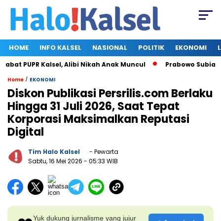
HOME
INFO KALSEL
NASIONAL
POLITIK
EKONOMI
at PUPR Kalsel, Alibi Nikah Anak Muncul
Prabowo Subianto da
/
Home
EKONOMI
Diskon Publikasi Persrilis.com Berlaku
Hingga 31 Juli 2026, Saat Tepat
Korporasi Maksimalkan Reputasi
Digital
Tim Halo Kalsel
- Pewarta
Sabtu, 16 Mei 2026
- 05:33 WIB
Yuk dukung jurnalisme yang jujur