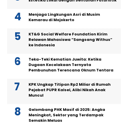
Estetika Lokal dengan Sentuhan Futuristik
Menjaga Lingkungan Asri di Musim
Kemarau di Mojokerto
KT&G Social Welfare Foundation Kirim
Relawan Mahasiswa “Sangsang Withus”
ke Indonesia
Teka-Teki Kematian Juwita: Ketika
Dugaan Kecelakaan Ternyata
Pembunuhan Terencana Oknum Tentara
KPK Ungkap Titipan Rp2 Miliar di Rumah
Pejabat PUPR Kalsel, Alibi Nikah Anak
Muncul
Gelombang PHK Masif di 2025: Angka
Meningkat, Sektor yang Terdampak
Semakin Meluas