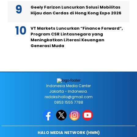
Geely Farizon Luncurkan Solusi Mobilitas
Hijau dan Cerdas di Hong Kong Expo 2026
VT Markets Luncurkan “Finance Forward”,
Program CSR Lintasnegara yang
Meningkatkan Literasi Keuangan
Generasi Muda
Indonesia Media Center
Jakarta - Indonesia.
redaksihallo@gmail.com
0853 1555 7788
HALO MEDIA NETWORK (HMN)