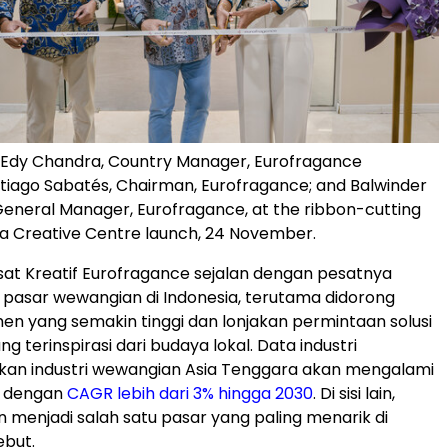
t) Edy Chandra, Country Manager, Eurofragance
ntiago Sabatés, Chairman, Eurofragance; and Balwinder
General Manager, Eurofragance, at the ribbon-cutting
ta Creative Centre launch, 24 November.
at Kreatif Eurofragance sejalan dengan pesatnya
pasar wewangian di
Indonesia
, terutama didorong
en yang semakin tinggi dan lonjakan permintaan solusi
 terinspirasi dari budaya lokal. Data industri
an industri wewangian
Asia Tenggara
akan mengalami
 dengan
CAGR lebih dari 3% hingga 2030
. Di sisi lain,
 menjadi salah satu pasar yang paling menarik di
ebut.