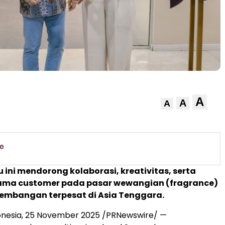
A
A
A
u ini mendorong kolaborasi, kreativitas, serta
sama customer pada pasar wewangian (fragrance)
embangan terpesat di
Asia Tenggara
.
onesia
,
25 November 2025
/PRNewswire/ —