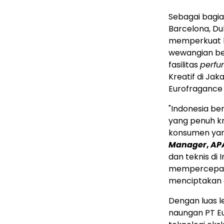
Sebagai bagian
Barcelona
,
Du
memperkuat k
wewangian ber
fasilitas
perfu
Kreatif di
Jaka
Eurofragance 
"
Indonesia
ber
yang penuh k
konsumen yan
Manager
,
AP
dan teknis di
I
mempercepat p
menciptakan a
Dengan luas le
naungan PT E