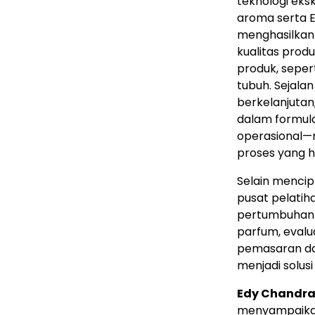
teknologi eks
aroma serta E
menghasilkan s
kualitas prod
produk, seper
tubuh. Sejala
berkelanjutan
dalam formula
operasional—
proses yang h
Selain mencipt
pusat pelati
pertumbuhan 
parfum, evalua
pemasaran da
menjadi solus
Edy Chandr
menyampaik