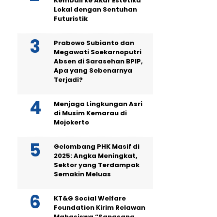
Kembali ke Akar Estetika
Lokal dengan Sentuhan
Futuristik
Prabowo Subianto dan
Megawati Soekarnoputri
Absen di Sarasehan BPIP,
Apa yang Sebenarnya
Terjadi?
Menjaga Lingkungan Asri
di Musim Kemarau di
Mojokerto
Gelombang PHK Masif di
2025: Angka Meningkat,
Sektor yang Terdampak
Semakin Meluas
KT&G Social Welfare
Foundation Kirim Relawan
Mahasiswa “Sangsang