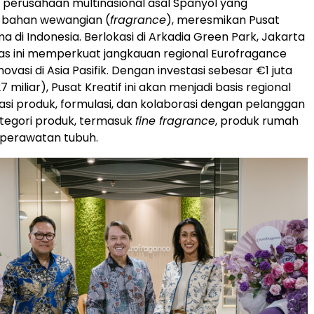
 perusahaan multinasional asal Spanyol yang
bahan wewangian (
fragrance
), meresmikan Pusat
ma di
Indonesia
. Berlokasi di
Arkadia Green Park
, Jakarta
litas ini memperkuat jangkauan regional Eurofragance
novasi di Asia Pasifik. Dengan investasi sebesar €1 juta
27
miliar), Pusat Kreatif ini akan menjadi basis regional
asi produk, formulasi, dan kolaborasi dengan pelanggan
ategori produk, termasuk
fine fragrance
, produk rumah
 perawatan tubuh.