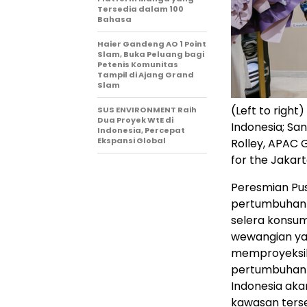
Tersedia dalam 100
Bahasa
Haier Gandeng AO 1 Point
Slam, Buka Peluang bagi
Petenis Komunitas
Tampil di Ajang Grand
Slam
(Left to righ
SUS ENVIRONMENT Raih
Dua Proyek WtE di
Indonesia; Sa
Indonesia, Percepat
Ekspansi Global
Rolley, APAC 
for the Jakar
Peresmian Pus
pertumbuhan 
selera konsum
wewangian yang
memproyeksik
pertumbuhan
Indonesia
akan
kawasan ters