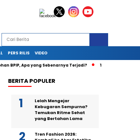
AL
PERS RILIS
VIDEO
, Apa yang Sebenarnya Terjadi?
Teka-Teki Kematian Juwit
BERITA POPULER
Lelah Mengejar
Kebugaran Sempurna?
Temukan Ritme Sehat
yang Bertahan Lama
Tren Fashion 2026: