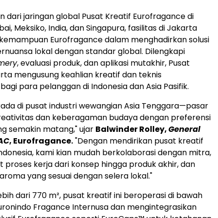
 dari jaringan global Pusat Kreatif Eurofragance di
bai
, Meksiko,
India
, dan Singapura, fasilitas di
Jakarta
emampuan Eurofragance dalam menghadirkan solusi
nuansa lokal dengan standar global. Dilengkapi
mery
, evaluasi produk, dan aplikasi mutakhir, Pusat
rta
mengusung keahlian kreatif dan teknis
bagi para pelanggan di
Indonesia
dan Asia Pasifik.
ada di pusat industri wewangian Asia Tenggara—pasar
reativitas dan keberagaman budaya dengan preferensi
g semakin matang," ujar
Balwinder Rolley
,
General
AC
, Eurofragance.
"Dengan mendirikan pusat kreatif
ndonesia
, kami kian mudah berkolaborasi dengan mitra,
roses kerja dari konsep hingga produk akhir, dan
roma yang sesuai dengan selera lokal."
bih dari 770 m², pusat kreatif ini beroperasi di bawah
uronindo Fragance Internusa dan mengintegrasikan