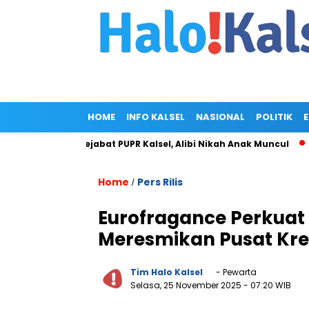
HOME
INFO KALSEL
NASIONAL
POLITIK
i Rumah Pejabat PUPR Kalsel, Alibi Nikah Anak Muncul
Prabow
Home
Pers Rilis
/
Eurofragance Perkuat
Meresmikan Pusat Krea
Tim Halo Kalsel
- Pewarta
Selasa, 25 November 2025
- 07:20 WIB