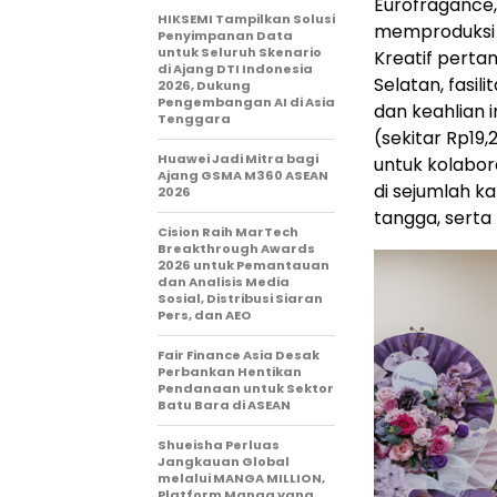
Eurofragance,
HIKSEMI Tampilkan Solusi
memproduksi 
Penyimpanan Data
untuk Seluruh Skenario
Kreatif perta
di Ajang DTI Indonesia
Selatan, fasi
2026, Dukung
Pengembangan AI di Asia
dan keahlian i
Tenggara
(sekitar
Rp19,
Huawei Jadi Mitra bagi
untuk kolabor
Ajang GSMA M360 ASEAN
di sejumlah k
2026
tangga, serta
Cision Raih MarTech
Breakthrough Awards
2026 untuk Pemantauan
dan Analisis Media
Sosial, Distribusi Siaran
Pers, dan AEO
Fair Finance Asia Desak
Perbankan Hentikan
Pendanaan untuk Sektor
Batu Bara di ASEAN
Shueisha Perluas
Jangkauan Global
melalui MANGA MILLION,
Platform Manga yang