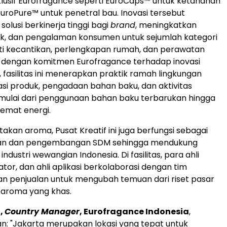
klusif Eurofragance seperti EuroCaps™ untuk ketahanan
uroPure™ untuk penetral bau. Inovasi tersebut
olusi berkinerja tinggi bagi
brand
, meningkatkan
uk, dan pengalaman konsumen untuk sejumlah kategori
ti kecantikan, perlengkapan rumah, dan perawatan
n dengan komitmen Eurofragance terhadap inovasi
, fasilitas ini menerapkan praktik ramah lingkungan
si produk, pengadaan bahan baku, dan aktivitas
mulai dari penggunaan bahan baku terbarukan hingga
emat energi.
akan aroma, Pusat Kreatif ini juga berfungsi sebagai
han dan pengembangan SDM sehingga mendukung
industri wewangian
Indonesia
. Di fasilitas, para ahli
tor, dan ahli aplikasi berkolaborasi dengan tim
n penjualan untuk mengubah temuan dari riset pasar
i aroma yang khas.
a
,
Country Manager
, Eurofragance Indonesia
,
an
: "
Jakarta
merupakan lokasi yang tepat untuk