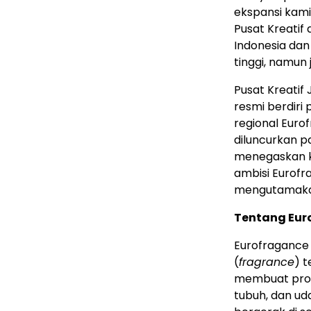
ekspansi kami
Pusat Kreatif 
Indonesia
dan 
tinggi, namun 
Pusat Kreatif 
resmi berdiri 
regional Euro
diluncurkan p
menegaskan k
ambisi Eurofr
mengutamakan
Tentang Eur
Eurofraganc
(
fragrance
) 
membuat prod
tubuh, dan ud