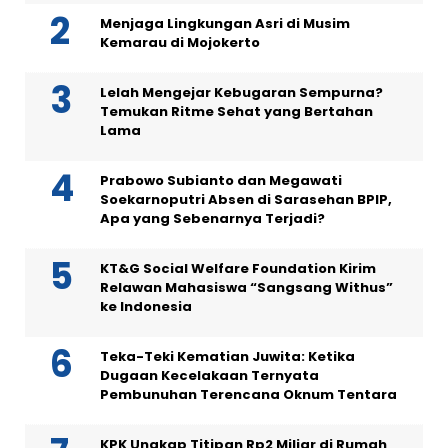
Menjaga Lingkungan Asri di Musim
Kemarau di Mojokerto
Lelah Mengejar Kebugaran Sempurna?
Temukan Ritme Sehat yang Bertahan
Lama
Prabowo Subianto dan Megawati
Soekarnoputri Absen di Sarasehan BPIP,
Apa yang Sebenarnya Terjadi?
KT&G Social Welfare Foundation Kirim
Relawan Mahasiswa “Sangsang Withus”
ke Indonesia
Teka-Teki Kematian Juwita: Ketika
Dugaan Kecelakaan Ternyata
Pembunuhan Terencana Oknum Tentara
KPK Ungkap Titipan Rp2 Miliar di Rumah