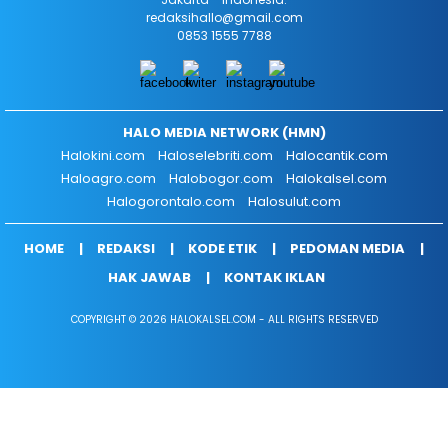
redaksihallo@gmail.com
0853 1555 7788
HALO MEDIA NETWORK (HMN)
Halokini.com
Haloselebriti.com
Halocantik.com
Haloagro.com
Halobogor.com
Halokalsel.com
Halogorontalo.com
Halosulut.com
HOME
REDAKSI
KODE ETIK
PEDOMAN MEDIA
HAK JAWAB
KONTAK IKLAN
COPYRIGHT © 2026 HALOKALSEL.COM - ALL RIGHTS RESERVED