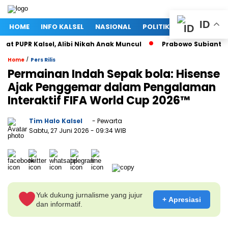
ID
HOME
INFO KALSEL
NASIONAL
POLITIK
EKONOMI
 PUPR Kalsel, Alibi Nikah Anak Muncul
Prabowo Subianto dan
/
Home
Pers Rilis
Permainan Indah Sepak bola: Hisense
Ajak Penggemar dalam Pengalaman
Interaktif FIFA World Cup 2026™
Tim Halo Kalsel
- Pewarta
Sabtu, 27 Juni 2026
- 09:34 WIB
Yuk dukung jurnalisme yang jujur
+ Apresiasi
dan informatif.