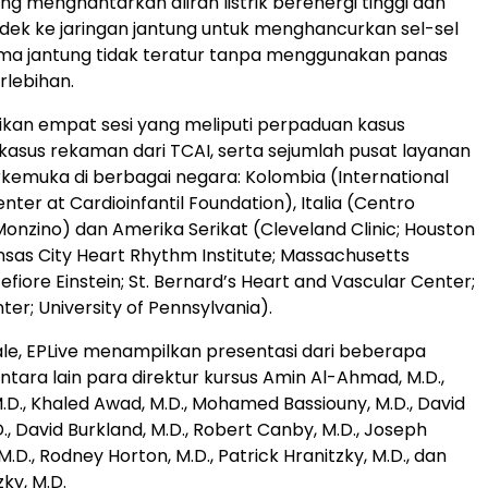
ng menghantarkan aliran listrik berenergi tinggi dan
dek ke jaringan jantung untuk menghancurkan sel-sel
ma jantung tidak teratur tanpa menggunakan panas
rlebihan.
ikan empat sesi yang meliputi perpaduan kasus
kasus rekaman dari TCAI, serta sejumlah pusat layanan
kemuka di berbagai negara: Kolombia (International
ter at Cardioinfantil Foundation), Italia (Centro
Monzino) dan Amerika Serikat (Cleveland Clinic; Houston
nsas City Heart Rhythm Institute; Massachusetts
fiore Einstein; St. Bernard’s Heart and Vascular Center;
er; University of Pennsylvania).
tale, EPLive menampilkan presentasi dari beberapa
ntara lain para direktur kursus Amin Al-Ahmad, M.D.,
M.D., Khaled Awad, M.D., Mohamed Bassiouny, M.D., David
., David Burkland, M.D., Robert Canby, M.D., Joseph
M.D., Rodney Horton, M.D., Patrick Hranitzky, M.D., dan
ky, M.D.