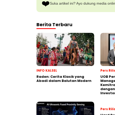
❤️
Suka artikel ini? Ayo dukung media onli
Berita Terbaru
INFO KALSEL
Pers Rili
Raden: Cerita Klasik yang
UOB Per
Abadi dalam Balutan Modern
Manage
Kemitra
dengan 
Investo
Pers Rili