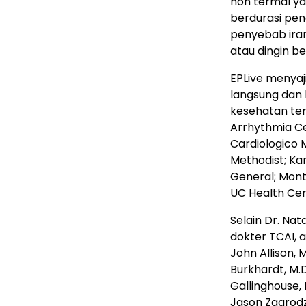
non termal ya
berdurasi pen
penyebab ira
atau dingin be
EPLive menyaj
langsung dan 
kesehatan ter
Arrhythmia Cen
Cardiologico 
Methodist; Ka
General; Monte
UC Health Cent
Selain Dr. Na
dokter TCAI, a
John Allison, 
Burkhardt, M.D
Gallinghouse, 
Jason Zagrodz