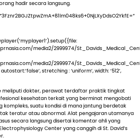
 orang hadir secara langsung.
=”3Fznr2BGJZtpwZmA+81lm048ks6+0NjLXyDdsO2YkfE=”
player(‘myplayer1’).setup({file:
.prnasia.com/media2/2999974/St_Davids_Medical_Cen
.prnasia.com/media2/2999974/St_Davids_Medical_Ce
utostart:’false’, stretching : ‘uniform’, width: ‘512’,
;
 meliputi dokter, perawat terdaftar praktik tingkat
rofesional kesehatan terkait yang berminat mengobati
ng kompleks, suatu kondisi di mana jantung berdetak
tak teratur atau abnormal. Alat pengajaran utamanya
kasus secara langsung disertai komentar ahli yang
 Electrophysiology Center yang canggih di St. David’s
r.