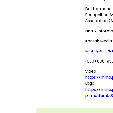
Dokter menda
Recognition A
Association (
Untuk informas
Kontak Media: 
MGrilli@ECPR
(630) 800-95
Video –
https://mma.
Logo –
https://mma.
p=medium60