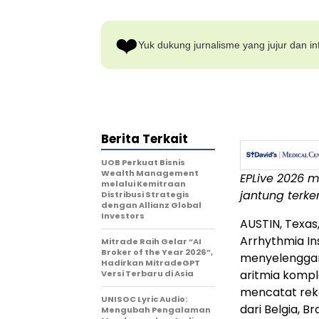
❤️
Yuk dukung jurnalisme yang jujur dan inf
Berita Terkait
UOB Perkuat Bisnis
Wealth Management
EPLive 2026 m
melalui Kemitraan
jantung terk
Distribusi Strategis
dengan Allianz Global
Investors
AUSTIN, Texas
Arrhythmia Ins
Mitrade Raih Gelar “AI
Broker of the Year 2026”,
menyelenggar
Hadirkan MitradeGPT
aritmia kompl
Versi Terbaru di Asia
mencatat reko
UNISOC Lyric Audio:
dari Belgia, B
Mengubah Pengalaman