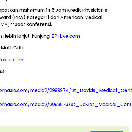
patkan maksimum 14,5 Jam Kredit Physician’s
ward (PRA) Kategori 1 dari American Medical
AMA)™ saat konferensi.
i lebih lanjut, kunjungi
EP-Live.com
.
Matt Grilli
Texas.com
33
prnasia.com/media2/2999974/St_Davids_Medical_Cen
prnasia.com/media2/2999973/St_Davids_Medical_Cent
0