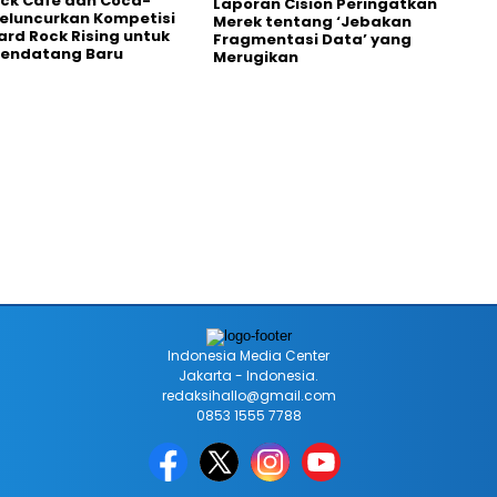
ck Cafe dan Coca-
Laporan Cision Peringatkan
eluncurkan Kompetisi
Merek tentang ‘Jebakan
ard Rock Rising untuk
Fragmentasi Data’ yang
Pendatang Baru
Merugikan
Indonesia Media Center
Jakarta - Indonesia.
redaksihallo@gmail.com
0853 1555 7788