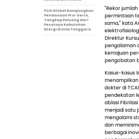
"Rekor jumlah
PCG Global Rampungkan
permintaan te
Pendanaan Pra-Seri A,
Tangkap Peluang dari
sama," kata Andr
Pesatnya Kebutuhan
Energi di Asia Tenggara
elektrofisiolo
Direktur Kurs
pengalaman 
kemajuan per
pengobatan bag
Kasus-kasus l
menampilkan t
dokter di TCAI
pendekatan l
ablasi Fibrila
menjadi satu p
mengalami st
dan meminima
berbagai inov