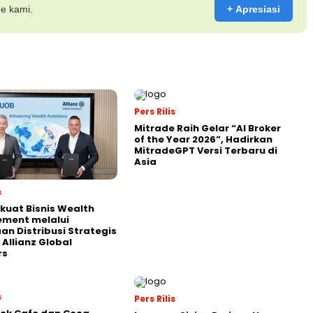
ne kami.
+ Apresiasi
Pers Rilis
Mitrade Raih Gelar “AI Broker
of the Year 2026”, Hadirkan
MitradeGPT Versi Terbaru di
Asia
s
kuat Bisnis Wealth
ment melalui
an Distribusi Strategis
Allianz Global
rs
s
Pers Rilis