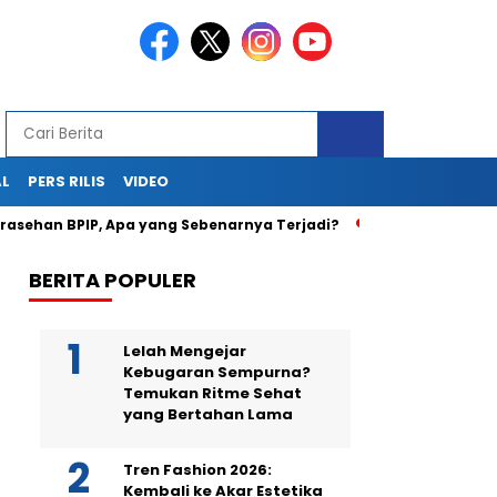
AL
PERS RILIS
VIDEO
n BPIP, Apa yang Sebenarnya Terjadi?
Teka-Teki Kematian
BERITA POPULER
Lelah Mengejar
Kebugaran Sempurna?
Temukan Ritme Sehat
yang Bertahan Lama
Tren Fashion 2026:
Kembali ke Akar Estetika