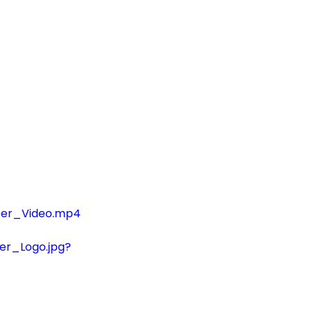
ter_Video.mp4
er_Logo.jpg?