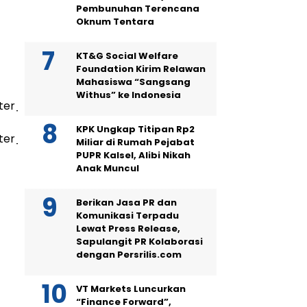
Pembunuhan Terencana
Oknum Tentara
KT&G Social Welfare
Foundation Kirim Relawan
Mahasiswa “Sangsang
Withus” ke Indonesia
ter_Video.mp4’,
KPK Ungkap Titipan Rp2
nter_Video.mp4?
Miliar di Rumah Pejabat
PUPR Kalsel, Alibi Nikah
Anak Muncul
Berikan Jasa PR dan
Komunikasi Terpadu
Lewat Press Release,
Sapulangit PR Kolaborasi
dengan Persrilis.com
VT Markets Luncurkan
“Finance Forward”,