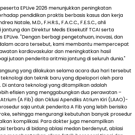
 peserta EPLive 2026 menunjukkan peningkatan
rhadap pendidikan praktis berbasis kasus dan kerja
ea Natale, M.D., F.H.R.S., F.A.C.C., F.E.S.C., ahli
gi jantung dan Direktur Medis Eksekutif TCAI serta
us EPLive. "Dengan berbagi pengetahuan, inovasi, dan
dalam acara tersebut, kami membantu mempercepat
awatan kardiovaskular dan meningkatkan hasil
i jutaan penderita aritmia jantung di seluruh dunia."
angsung yang dilakukan selama acara dua hari tersebut
eknologi dan teknik baru yang dipelopori oleh para
. Di antara teknologi yang ditampilkan adalah
ebih efisien yang menggabungkan dua perawatan –
si Atrium (A Fib) dan Oklusi Apendiks Atrium Kiri (LAAO)-
rosedur saja untuk penderita A Fib yang lebih berisiko
roke, sehingga mengurangi kebutuhan banyak prosedur
lkan komplikasi. Para dokter juga menampilkan
asi terbaru di bidang ablasi medan berdenyut, ablasi