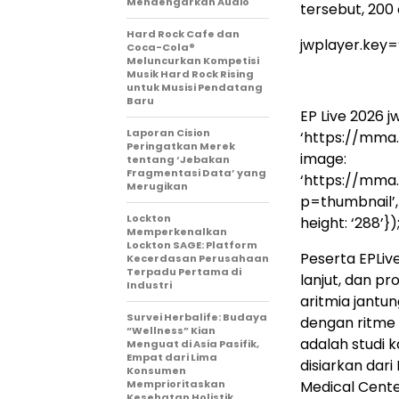
Mendengarkan Audio
tersebut, 200
Hard Rock Cafe dan
jwplayer.key
Coca-Cola®
Meluncurkan Kompetisi
Musik Hard Rock Rising
untuk Musisi Pendatang
Baru
EP Live 2026
jw
Laporan Cision
‘https://mma
Peringatkan Merek
image:
tentang ‘Jebakan
Fragmentasi Data’ yang
‘https://mma
Merugikan
p=thumbnail’, a
Lockton
height: ‘288’})
Memperkenalkan
Lockton SAGE: Platform
Peserta EPLive
Kecerdasan Perusahaan
Terpadu Pertama di
lanjut, dan p
Industri
aritmia jantu
Survei Herbalife: Budaya
dengan ritme 
“Wellness” Kian
adalah studi 
Menguat di Asia Pasifik,
Empat dari Lima
disiarkan dari
Konsumen
Memprioritaskan
Medical Cente
Kesehatan Holistik