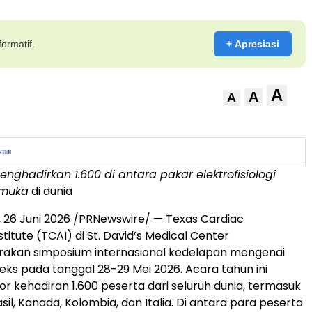
ormatif.
+ Apresiasi
A
A
A
enghadirkan 1.600 di antara
pakar elektrofisiologi
emuka
di dunia
,
26 Juni 2026
/PRNewswire/ — Texas Cardiac
titute (TCAI) di St. David’s Medical Center
akan simposium internasional kedelapan mengenai
eks pada tanggal 28-29 Mei 2026. Acara tahun ini
r kehadiran 1.600 peserta dari seluruh dunia, termasuk
rasil, Kanada, Kolombia, dan Italia. Di antara para peserta