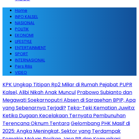
Home
INFO KALSEL
NASIONAL
POLITIK
EKONOMI
LIFESTYLE
ENTERTAINMENT
SPORT
INTERNASIONAL
Pers Rilis
VIDEO
KPK Ungkap Titipan Rp2 Miliar di Rumah Pejabat PUPR
Kalsel, Alibi Nikah Anak Muncul
Prabowo Subianto dan
Megawati Soekarnoputri Absen di Sarasehan BPIP, Apa
yang Sebenarnya Terjadi?
Teka-Teki Kematian Juwita:
Ketika Dugaan Kecelakaan Ternyata Pembunuhan
Terencana Oknum Tentara
Gelombang PHK Masif di
2025: Angka Meningkat, Sektor yang Terdampak
Semakin Meluas
Berikan Jasa PR dan Komunikasi