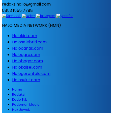
redaksihallo@gmail.com
0853 1555 7788
HALO MEDIA NETWORK (HMN)
Halokini.com
Haloselebriti.com
Halocantik.com
Haloagro.com
Halobogor.com
Halokalsel.com
Halogorontalo.com
Halosulut.com
Home
Redaksi
Kode Etik
Pedoman Media
Hak Jawab