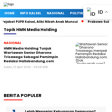
ID
HOME
INFO KALSEL
NASIONAL
POLITIK
EKONOMI
Pejabat PUPR Kalsel, Alibi Nikah Anak Muncul
Prabowo Subian
Topik
HMN Media Holding
NASIONAL
HMN Media Holding Tunjuk
Wartawan Senior Dharono
Trisawego Sebagai Pemimpin
Redaksi Hallobandung.com
Sabtu, 12 April 2025 - 09:08 WIB
BERITA POPULER
Lelah Mengejar Kebugaran Sempurna?