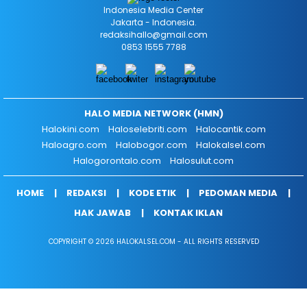
Indonesia Media Center
Jakarta - Indonesia.
redaksihallo@gmail.com
0853 1555 7788
HALO MEDIA NETWORK (HMN)
Halokini.com
Haloselebriti.com
Halocantik.com
Haloagro.com
Halobogor.com
Halokalsel.com
Halogorontalo.com
Halosulut.com
HOME
REDAKSI
KODE ETIK
PEDOMAN MEDIA
HAK JAWAB
KONTAK IKLAN
COPYRIGHT © 2026 HALOKALSEL.COM - ALL RIGHTS RESERVED