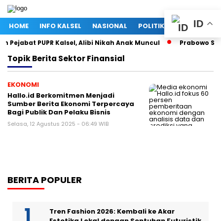
ID
HOME
INFO KALSEL
NASIONAL
POLITIK
EKONOMI
h Pejabat PUPR Kalsel, Alibi Nikah Anak Muncul
Prabowo Subi
Topik
Berita Sektor Finansial
EKONOMI
Hallo.id Berkomitmen Menjadi
Sumber Berita Ekonomi Terpercaya
Bagi Publik Dan Pelaku Bisnis
Selasa, 12 Agustus 2025 - 06:49 WIB
BERITA POPULER
Tren Fashion 2026: Kembali ke Akar
Estetika Lokal dengan Sentuhan Futuristik