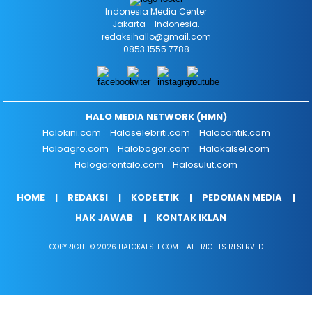
Indonesia Media Center
Jakarta - Indonesia.
redaksihallo@gmail.com
0853 1555 7788
HALO MEDIA NETWORK (HMN)
Halokini.com
Haloselebriti.com
Halocantik.com
Haloagro.com
Halobogor.com
Halokalsel.com
Halogorontalo.com
Halosulut.com
HOME
REDAKSI
KODE ETIK
PEDOMAN MEDIA
HAK JAWAB
KONTAK IKLAN
COPYRIGHT © 2026 HALOKALSEL.COM - ALL RIGHTS RESERVED