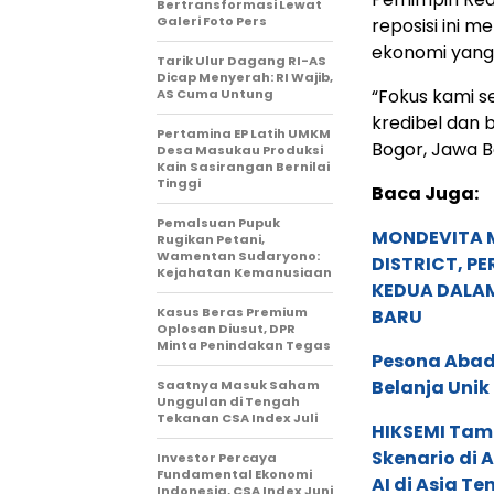
Bertransformasi Lewat
Galeri Foto Pers
reposisi ini 
ekonomi yang 
Tarik Ulur Dagang RI-AS
Dicap Menyerah: RI Wajib,
“Fokus kami 
AS Cuma Untung
kredibel dan b
Pertamina EP Latih UMKM
Bogor, Jawa B
Desa Masukau Produksi
Kain Sasirangan Bernilai
Tinggi
Baca Juga:
Pemalsuan Pupuk
MONDEVITA 
Rugikan Petani,
Wamentan Sudaryono:
DISTRICT, P
Kejahatan Kemanusiaan
KEDUA DALA
Kasus Beras Premium
BARU
Oplosan Diusut, DPR
Minta Penindakan Tegas
Pesona Abadi
Belanja Unik
Saatnya Masuk Saham
Unggulan di Tengah
Tekanan CSA Index Juli
HIKSEMI Tam
Skenario di
Investor Percaya
Fundamental Ekonomi
AI di Asia T
Indonesia, CSA Index Juni