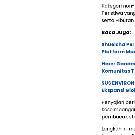
Kategori non-
Peristiwa yang
serta Hiburan
Baca Juga:
Shueisha Pe
Platform Ma
Haier Ganden
Komunitas T
SUS ENVIRONM
Ekspansi Glo
Penyajian be
keseimbangan 
pembaca set
Langkah ini 