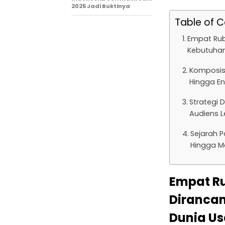
2025 Jadi Buktinya
Table of 
Empat Rub
Kebutuhan
Komposisi
Hingga E
Strategi 
Audiens L
Sejarah P
Hingga M
Empat Ru
Diranca
Dunia Us