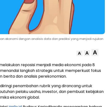
taan ekonomi dengan analisis data dan prediksi yang menjadi rujukan
A
A
A
melakukan reposisi menjadi media ekonomi pada 8
 menandai langkah strategis untuk memperkuat fokus
n berita dan analisis perekonomian.
 diiringi penambahan rubrik yang dirancang untuk
tuhan pelaku usaha, investor, dan pembuat kebijakan
amika ekonomi global.
aksi
Hallo.id
Budipur Karjodihardjo menegaskan bahwa