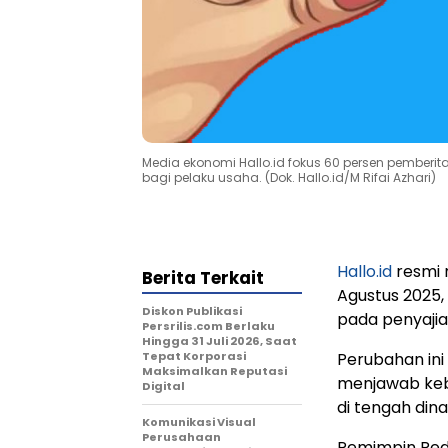
Media ekonomi Hallo.id fokus 60 persen pemberi
bagi pelaku usaha. (Dok. Hallo.id/M Rifai Azhari)
Hallo.id
resmi 
Berita Terkait
Agustus 2025,
Diskon Publikasi
pada penyajia
Persrilis.com Berlaku
Hingga 31 Juli 2026, Saat
Tepat Korporasi
Perubahan ini
Maksimalkan Reputasi
menjawab kebu
Digital
di tengah din
Komunikasi Visual
Perusahaan
Pemimpin Red