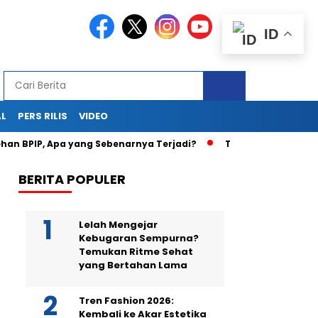
ID
AL
PERS RILIS
VIDEO
IP, Apa yang Sebenarnya Terjadi?
Teka-Teki Kematian Juw
BERITA POPULER
Lelah Mengejar
Kebugaran Sempurna?
Temukan Ritme Sehat
yang Bertahan Lama
Tren Fashion 2026:
Kembali ke Akar Estetika