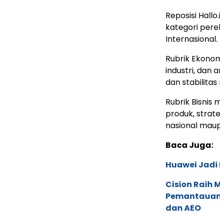
Reposisi Hall
kategori perek
Internasional.
Rubrik Ekono
industri, da
dan stabilitas 
Rubrik Bisnis 
produk, strat
nasional maup
Baca Juga:
Huawei Jadi
Cision Raih
Pemantauan d
dan AEO