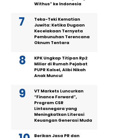
Withus” ke Indonesia
Teka-Teki Kematian
Juwita: Ketika Dugaan
Kecelakaan Ternyata
Pembunuhan Terencana
Oknum Tentara
KPK Ungkap Titipan Rp2
Miliar di Rumah Pejabat
PUPR Kalsel, Alibi Nikah
Anak Muncul
VT Markets Luncurkan
“Finance Forward”,
Program CSR
Lintasnegara yang
Meningkatkan Literasi
Keuangan Generasi Muda
Berikan Jasa PR dan