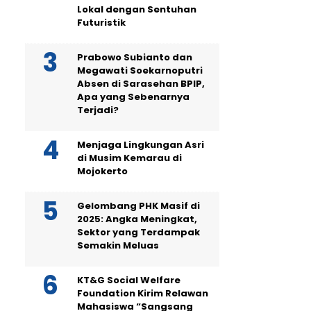
Lokal dengan Sentuhan
Futuristik
Prabowo Subianto dan
Megawati Soekarnoputri
Absen di Sarasehan BPIP,
Apa yang Sebenarnya
Terjadi?
Menjaga Lingkungan Asri
di Musim Kemarau di
Mojokerto
Gelombang PHK Masif di
2025: Angka Meningkat,
Sektor yang Terdampak
Semakin Meluas
KT&G Social Welfare
Foundation Kirim Relawan
Mahasiswa “Sangsang