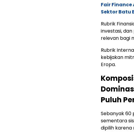
Fair Financ
Sektor Batu 
Rubrik Finans
investasi, da
relevan bagi 
Rubrik Intern
kebijakan mit
Eropa.
Komposis
Dominasi
Puluh Pe
Sebanyak 60 
sementara si
dipilih karena