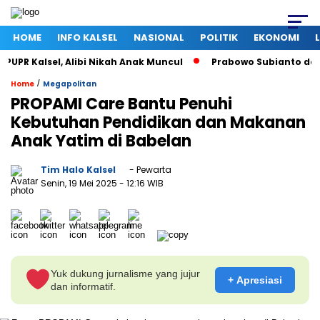
HOME
INFO KALSEL
NASIONAL
POLITIK
EKONOMI
Kalsel, Alibi Nikah Anak Muncul
Prabowo Subianto dan Mega
/
Home
Megapolitan
PROPAMI Care Bantu Penuhi
Kebutuhan Pendidikan dan Makanan
Anak Yatim di Babelan
Tim Halo Kalsel
- Pewarta
Senin, 19 Mei 2025
- 12:16 WIB
Yuk dukung jurnalisme yang jujur
+ Apresiasi
dan informatif.