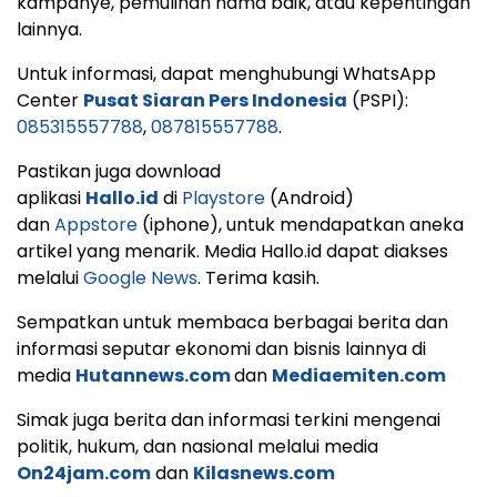
kampanye, pemulihan nama baik, atau kepentingan
lainnya.
Untuk informasi, dapat menghubungi WhatsApp
Center
Pusat Siaran Pers Indonesia
(PSPI):
085315557788
,
087815557788
.
Pastikan juga download
aplikasi
Hallo.id
di
Playstore
(Android)
dan
Appstore
(iphone), untuk mendapatkan aneka
artikel yang menarik. Media Hallo.id dapat diakses
melalui
Google News
. Terima kasih.
Sempatkan untuk membaca berbagai berita dan
informasi seputar ekonomi dan bisnis lainnya di
media
Hutannews.com
dan
Mediaemiten.com
Simak juga berita dan informasi terkini mengenai
politik, hukum, dan nasional melalui media
On24jam.com
dan
Kilasnews.com