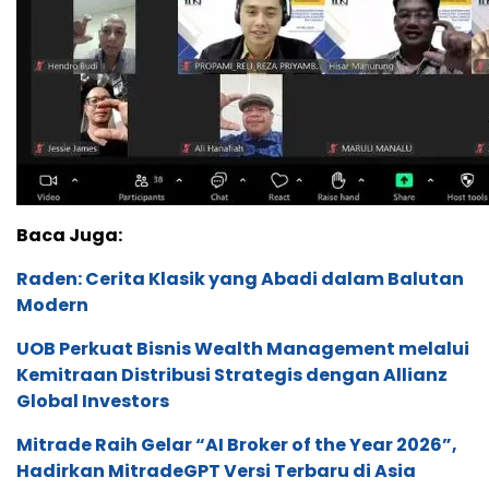
Baca Juga:
Raden: Cerita Klasik yang Abadi dalam Balutan
Modern
UOB Perkuat Bisnis Wealth Management melalui
Kemitraan Distribusi Strategis dengan Allianz
Global Investors
Mitrade Raih Gelar “AI Broker of the Year 2026”,
Hadirkan MitradeGPT Versi Terbaru di Asia