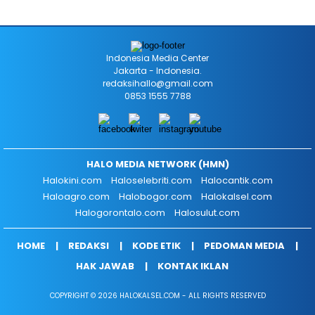
Indonesia Media Center
Jakarta - Indonesia.
redaksihallo@gmail.com
0853 1555 7788
HALO MEDIA NETWORK (HMN)
Halokini.com
Haloselebriti.com
Halocantik.com
Haloagro.com
Halobogor.com
Halokalsel.com
Halogorontalo.com
Halosulut.com
HOME
REDAKSI
KODE ETIK
PEDOMAN MEDIA
HAK JAWAB
KONTAK IKLAN
COPYRIGHT © 2026 HALOKALSEL.COM - ALL RIGHTS RESERVED