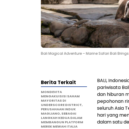
Bali Magical Adventure – Marine Safari Bali Brin
BALI, Indonesi
Berita Terkait
pariwisata
Bal
MONDEVITA
dan hiburan m
MENGAKUISISI SAHAM
pepohonan r
MAYORITAS DI
UNDERSCORE DISTRICT,
seluruh
Asia 
PERUSAHAAN INDUK
MAGLIANO, SEBAGAI
hari yang mem
LANGKAH KEDUA DALAM
dalam satu des
MEMBANGUN PLATFORM
MEREK MEWAH ITALIA