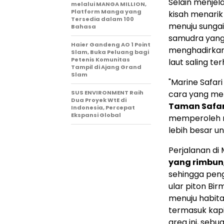
Selain menjela
melalui MANGA MILLION,
Platform Manga yang
kisah menarik
Tersedia dalam 100
menuju sunga
Bahasa
samudra yang m
Haier Gandeng AO 1 Point
menghadirkan
Slam, Buka Peluang bagi
Petenis Komunitas
laut saling te
Tampil di Ajang Grand
Slam
"Marine Safar
SUS ENVIRONMENT Raih
cara yang men
Dua Proyek WtE di
Taman Safar
Indonesia, Percepat
Ekspansi Global
memperoleh m
lebih besar u
Perjalanan di 
yang rimbun
sehingga peng
ular piton Bir
menuju habitat
termasuk kapi
area ini, seb