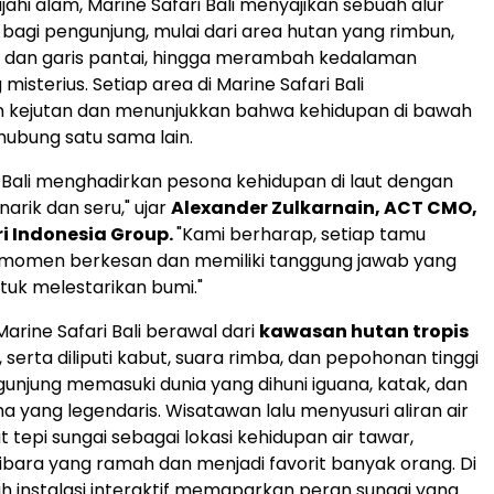
jahi alam, Marine Safari Bali menyajikan sebuah alur
 bagi pengunjung, mulai dari area hutan yang rimbun,
i dan garis pantai, hingga merambah kedalaman
isterius. Setiap area di Marine Safari Bali
 kejutan dan menunjukkan bahwa kehidupan di bawah
rhubung satu sama lain.
i Bali menghadirkan pesona kehidupan di laut dengan
arik dan seru," ujar
Alexander Zulkarnain
, ACT CMO,
i Indonesia Group.
"Kami berharap, setiap tamu
omen berkesan dan memiliki tanggung jawab yang
ntuk melestarikan bumi."
Marine Safari Bali berawal dari
kawasan hutan tropis
, serta diliputi kabut, suara rimba, dan pepohonan tinggi
unjung memasuki dunia yang dihuni iguana, katak, dan
ma yang legendaris. Wisatawan lalu menyusuri aliran air
 tepi sungai sebagai lokasi kehidupan air tawar,
bara yang ramah dan menjadi favorit banyak orang. Di
uah instalasi interaktif memaparkan peran sungai yang