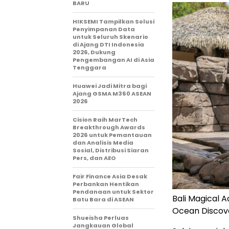
BARU
HIKSEMI Tampilkan Solusi
Penyimpanan Data
untuk Seluruh Skenario
di Ajang DTI Indonesia
2026, Dukung
Pengembangan AI di Asia
Tenggara
Huawei Jadi Mitra bagi
Ajang GSMA M360 ASEAN
2026
Cision Raih MarTech
Breakthrough Awards
2026 untuk Pemantauan
dan Analisis Media
Sosial, Distribusi Siaran
Pers, dan AEO
Fair Finance Asia Desak
Perbankan Hentikan
Pendanaan untuk Sektor
Bali Magical A
Batu Bara di ASEAN
Ocean Discove
Shueisha Perluas
Jangkauan Global