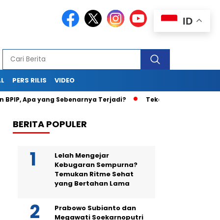
ID
AL
PERS RILIS
VIDEO
a yang Sebenarnya Terjadi?
Teka-Teki Kematian Juwita: K
BERITA POPULER
Lelah Mengejar
Kebugaran Sempurna?
Temukan Ritme Sehat
yang Bertahan Lama
Prabowo Subianto dan
Megawati Soekarnoputri