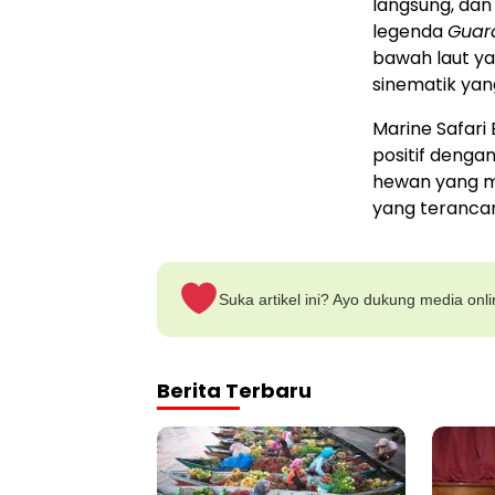
langsung, dan
legenda
Guar
bawah laut ya
sinematik yan
Marine Safari
positif denga
hewan yang me
yang teranca
Suka artikel ini? Ayo dukung media onl
Berita Terbaru