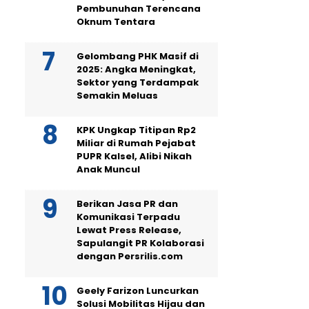
Pembunuhan Terencana
Oknum Tentara
Gelombang PHK Masif di
2025: Angka Meningkat,
Sektor yang Terdampak
Semakin Meluas
KPK Ungkap Titipan Rp2
Miliar di Rumah Pejabat
PUPR Kalsel, Alibi Nikah
Anak Muncul
Berikan Jasa PR dan
Komunikasi Terpadu
Lewat Press Release,
Sapulangit PR Kolaborasi
dengan Persrilis.com
Geely Farizon Luncurkan
Solusi Mobilitas Hijau dan