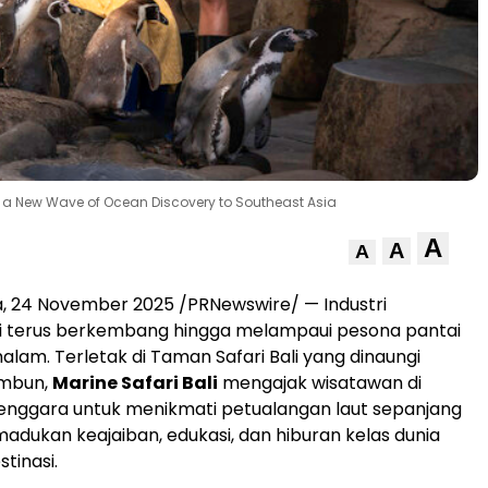
gs a New Wave of Ocean Discovery to Southeast Asia
A
A
A
a
,
24 November 2025
/PRNewswire/ — Industri
i
terus berkembang hingga melampaui pesona pantai
alam. Terletak di Taman Safari Bali yang dinaungi
imbun,
Marine Safari Bali
mengajak wisatawan di
Tenggara
untuk menikmati petualangan laut sepanjang
adukan keajaiban, edukasi, dan hiburan kelas dunia
tinasi.