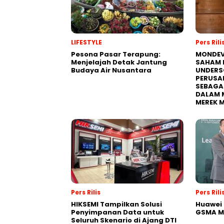
LIFESTYLE
Pers Rili
Pesona Pasar Terapung:
MONDEV
Menjelajah Detak Jantung
SAHAM 
Budaya Air Nusantara
UNDERS
PERUSA
SEBAGA
DALAM 
MEREK 
Pers Rilis
Pers Rili
HIKSEMI Tampilkan Solusi
Huawei 
Penyimpanan Data untuk
GSMA M
Seluruh Skenario di Ajang DTI