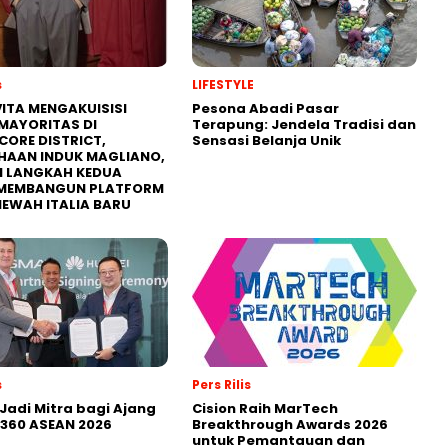
s
LIFESTYLE
ITA MENGAKUISISI
Pesona Abadi Pasar
MAYORITAS DI
Terapung: Jendela Tradisi dan
CORE DISTRICT,
Sensasi Belanja Unik
HAAN INDUK MAGLIANO,
I LANGKAH KEDUA
MEMBANGUN PLATFORM
MEWAH ITALIA BARU
s
Pers Rilis
Jadi Mitra bagi Ajang
Cision Raih MarTech
360 ASEAN 2026
Breakthrough Awards 2026
untuk Pemantauan dan