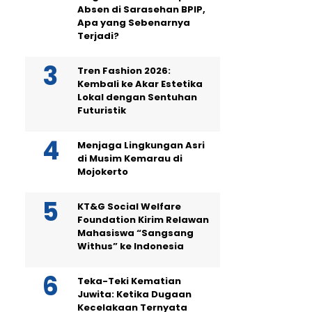
Absen di Sarasehan BPIP,
Apa yang Sebenarnya
Terjadi?
Tren Fashion 2026:
Kembali ke Akar Estetika
Lokal dengan Sentuhan
Futuristik
Menjaga Lingkungan Asri
di Musim Kemarau di
Mojokerto
KT&G Social Welfare
Foundation Kirim Relawan
Mahasiswa “Sangsang
Withus” ke Indonesia
Teka-Teki Kematian
Juwita: Ketika Dugaan
Kecelakaan Ternyata