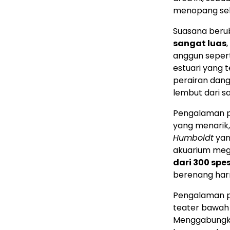
menopang sel
Suasana beru
sangat luas
anggun sepert
estuari yang 
perairan dan
lembut dari s
Pengalaman pu
yang menarik,
Humboldt
yan
akuarium meg
dari 300 spe
berenang har
Pengalaman p
teater bawah
Menggabungkan