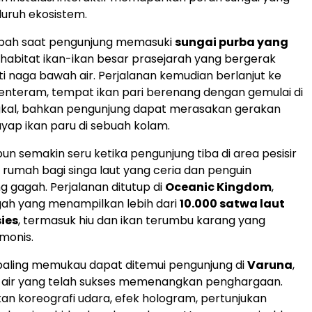
uruh ekosistem.
bah saat pengunjung memasuki
sungai purba yang
, habitat ikan-ikan besar prasejarah yang bergerak
i naga bawah air. Perjalanan kemudian berlanjut ke
tenteram, tempat ikan pari berenang dengan gemulai di
gkal, bahkan pengunjung dapat merasakan gerakan
ayap ikan paru di sebuah kolam.
n semakin seru ketika pengunjung tiba di area pesisir
 rumah bagi singa laut yang ceria dan penguin
g gagah. Perjalanan ditutup di
Oceanic Kingdom
,
ah yang menampilkan lebih dari
10.000 satwa laut
sies
, termasuk hiu dan ikan terumbu karang yang
monis.
aling memukau dapat ditemui pengunjung di
Varuna
,
 air yang telah sukses memenangkan penghargaan.
 koreografi udara, efek hologram, pertunjukan