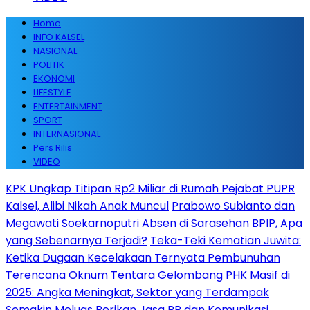
Home
INFO KALSEL
NASIONAL
POLITIK
EKONOMI
LIFESTYLE
ENTERTAINMENT
SPORT
INTERNASIONAL
Pers Rilis
VIDEO
KPK Ungkap Titipan Rp2 Miliar di Rumah Pejabat PUPR
Kalsel, Alibi Nikah Anak Muncul
Prabowo Subianto dan
Megawati Soekarnoputri Absen di Sarasehan BPIP, Apa
yang Sebenarnya Terjadi?
Teka-Teki Kematian Juwita:
Ketika Dugaan Kecelakaan Ternyata Pembunuhan
Terencana Oknum Tentara
Gelombang PHK Masif di
2025: Angka Meningkat, Sektor yang Terdampak
Semakin Meluas
Berikan Jasa PR dan Komunikasi