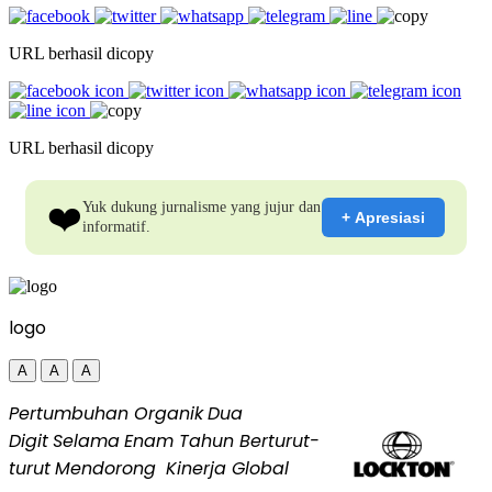
URL berhasil dicopy
URL berhasil dicopy
❤️
Yuk dukung jurnalisme yang jujur dan
+ Apresiasi
informatif.
logo
A
A
A
Pertumbuhan Organik
Dua
Digit
Selama
Enam Tahun Berturut-
turut
Mendorong
Kinerja Global