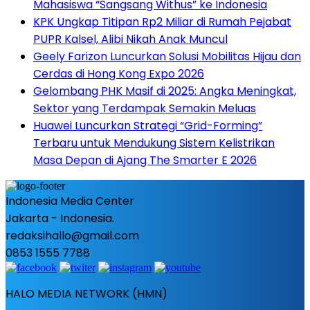
Mahasiswa “Sangsang Withus” ke Indonesia
KPK Ungkap Titipan Rp2 Miliar di Rumah Pejabat
PUPR Kalsel, Alibi Nikah Anak Muncul
Geely Farizon Luncurkan Solusi Mobilitas Hijau dan
Cerdas di Hong Kong Expo 2026
Gelombang PHK Masif di 2025: Angka Meningkat,
Sektor yang Terdampak Semakin Meluas
Huawei Luncurkan Strategi “Grid-Forming”
Terbaru untuk Mendukung Sistem Kelistrikan
Masa Depan di Ajang The Smarter E 2026
Indonesia Media Center
Jakarta - Indonesia.
redaksihallo@gmail.com
0853 1555 7788
HALO MEDIA NETWORK (HMN)