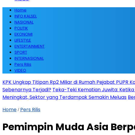
Home
INFO KALSEL
NASIONAL
POLITIK
EKONOMI
LIFESTYLE
ENTERTAINMENT
SPORT
INTERNASIONAL
Pers Rilis
VIDEO
KPK Ungkap Titipan Rp2 Miliar di Rumah Pejabat PUPR Kal
Sebenarnya Terjadi?
Teka-Teki Kematian Juwita: Keti
Meningkat, Sektor yang Terdampak Semakin Meluas
Be
Home
Pers Rilis
/
Pemimpin Muda Asia Berpar