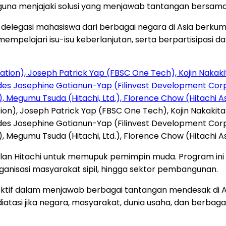
una menjajaki solusi yang menjawab tantangan bersam
 delegasi mahasiswa dari berbagai negara di Asia berkump
 mempelajari isu-isu keberlanjutan, serta berpartisipa
ion), Joseph Patrick Yap (FBSC One Tech), Kojin Nakakita 
urdes Josephine Gotianun-Yap (Filinvest Development Corpo
Megumu Tsuda (Hitachi, Ltd.), Florence Chow (Hitachi Asi
ggulan Hitachi untuk memupuk pemimpin muda. Program 
rganisasi masyarakat sipil, hingga sektor pembangunan.
lektif dalam menjawab berbagai tantangan mendesak di
iatasi jika negara, masyarakat, dunia usaha, dan berbag