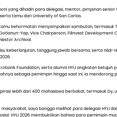
ni yang dihadiri para delegasi, mentor, pimpinan senior 
serta tamu dari University of San Carlos.
tamu kehormatan menyampaikan sambutan, termasuk Toshia
Gotianun-Yap, Vice Chairperson, Filinvest Development C
 Nestor Archival.
u keberlanjutan, tanggung jawab bersama, serta nilai-n
 2026.
Metrobank Foundation, serta alumni HYLI angkatan ketuj
ahnya sebagai pemimpin hingga saat ini. Ia mendorong
inspirasi lebih dari 400 mahasiswa berbakat, termasuk 
agi masyarakat, saya bangga melihat para delegasi HYLI 
 sosial. HYLI 2026 membuktikan bahwa para pemimpin m