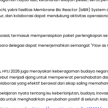
achi, yakni fasilitas Membrane Bio Reactor (MBR) Syste
r, dan kolaborasi dapat mendukung aktivitas operasional
osial, termasuk mempersiapkan paket perlengkapan sek
 para delegasi dapat menerjemahkan semangat "Flow as
tan, HYLI 2026 juga merayakan keberagaman budaya nega
ersebut menjadi ajang untuk mempererat persahabatan d
olaborasi yang efektif berawal dari sikap saling memaham
elajaran nyata tentang isu keberlanjutan, budaya, inova
 untuk menghadirkan perubahan positif di seluruh Asia.