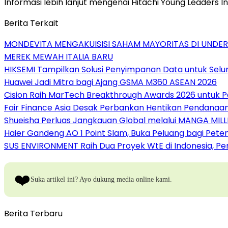
Informasi lebih lanjut mengenai Hitachi Young Leaders Ini
Berita Terkait
MONDEVITA MENGAKUISISI SAHAM MAYORITAS DI UNDE
MEREK MEWAH ITALIA BARU
HIKSEMI Tampilkan Solusi Penyimpanan Data untuk Selur
Huawei Jadi Mitra bagi Ajang GSMA M360 ASEAN 2026
Cision Raih MarTech Breakthrough Awards 2026 untuk Pem
Fair Finance Asia Desak Perbankan Hentikan Pendanaan
Shueisha Perluas Jangkauan Global melalui MANGA MILL
Haier Gandeng AO 1 Point Slam, Buka Peluang bagi Pete
SUS ENVIRONMENT Raih Dua Proyek WtE di Indonesia, Pe
❤️
Suka artikel ini? Ayo dukung media online kami.
Berita Terbaru