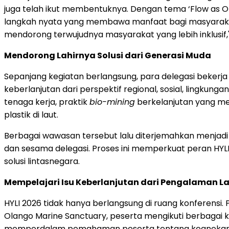
juga telah ikut membentuknya. Dengan tema ‘Flow as O
langkah nyata yang membawa manfaat bagi masyarakat. 
mendorong terwujudnya masyarakat yang lebih inklusif," 
Mendorong Lahirnya Solusi dari Generasi Muda
Sepanjang kegiatan berlangsung, para delegasi bekerj
keberlanjutan dari perspektif regional, sosial, lingku
tenaga kerja, praktik
bio-mining
berkelanjutan yang men
plastik di laut.
Berbagai wawasan tersebut lalu diterjemahkan menjadi p
dan sesama delegasi. Proses ini memperkuat peran HY
solusi lintasnegara.
Mempelajari Isu Keberlanjutan dari Pengalaman 
HYLI 2026 tidak hanya berlangsung di ruang konferensi. 
Olango Marine Sanctuary, peserta mengikuti berbagai 
memperdalam pemahaman peserta tentang keanekaragam