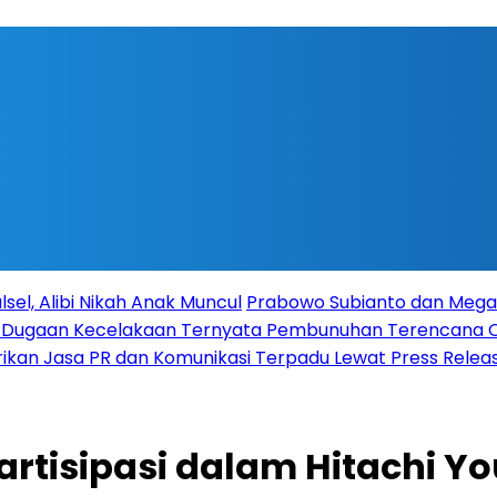
sel, Alibi Nikah Anak Muncul
Prabowo Subianto dan Megaw
ka Dugaan Kecelakaan Ternyata Pembunuhan Terencana
rikan Jasa PR dan Komunikasi Terpadu Lewat Press Release
tisipasi dalam Hitachi You