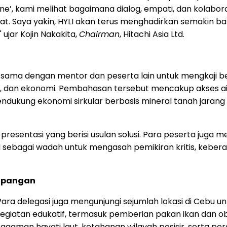
ne’, kami melihat bagaimana dialog, empati, dan kolab
Saya yakin, HYLI akan terus menghadirkan semakin bany
ujar Kojin Nakakita,
Chairman
, Hitachi Asia Ltd.
a sama dengan mentor dan peserta lain untuk mengkaji b
ngan, dan ekonomi. Pembahasan tersebut mencakup akses ai
dukung ekonomi sirkular berbasis mineral tanah jarang 
resentasi yang berisi usulan solusi. Para peserta juga 
LI sebagai wadah untuk mengasah pemikiran kritis, ke
Lapangan
Para delegasi juga mengunjungi sejumlah lokasi di Cebu un
kegiatan edukatif, termasuk pemberian pakan ikan dan o
an hayati laut, ketahanan wilayah pesisir, serta pe