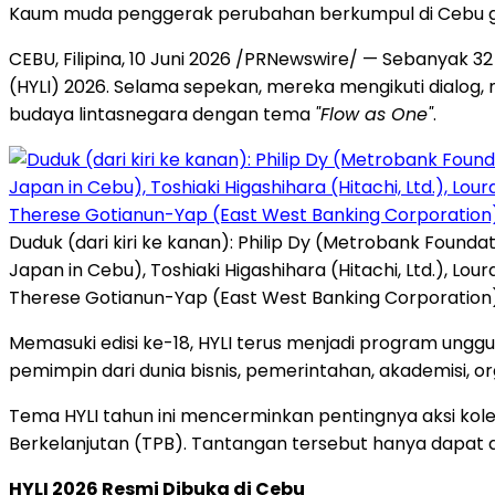
Kaum muda penggerak perubahan berkumpul di Cebu g
CEBU, Filipina, 10 Juni 2026 /PRNewswire/ — Sebanyak 32
(HYLI) 2026. Selama sepekan, mereka mengikuti dialog,
budaya lintasnegara dengan tema
"Flow as One"
.
Duduk (dari kiri ke kanan): Philip Dy (Metrobank Foundat
Japan in Cebu), Toshiaki Higashihara (Hitachi, Ltd.), Lo
Therese Gotianun-Yap (East West Banking Corporation), 
Memasuki edisi ke-18, HYLI terus menjadi program un
pemimpin dari dunia bisnis, pemerintahan, akademisi, o
Tema HYLI tahun ini mencerminkan pentingnya aksi ko
Berkelanjutan (TPB). Tantangan tersebut hanya dapat d
HYLI 2026 Resmi Dibuka di Cebu