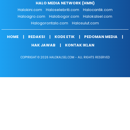
HALO MEDIA NETWORK (HMN)
Halokini.com
Haloselebriti.com
Halocantik.com
Haloagro.com
Halobogor.com
Halokalsel.com
Halogorontalo.com
Halosulut.com
HOME
REDAKSI
KODE ETIK
PEDOMAN MEDIA
HAK JAWAB
KONTAK IKLAN
COPYRIGHT © 2026 HALOKALSEL.COM - ALL RIGHTS RESERVED