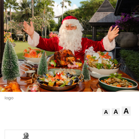
logo
A
A
A