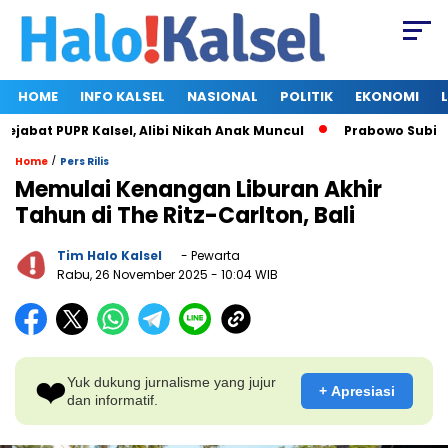
HOME
INFO KALSEL
NASIONAL
POLITIK
EKONOMI
bat PUPR Kalsel, Alibi Nikah Anak Muncul
Prabowo Subianto 
/
Home
Pers Rilis
Memulai Kenangan Liburan Akhir
Tahun di The Ritz-Carlton, Bali
Tim Halo Kalsel
- Pewarta
Rabu, 26 November 2025
- 10:04 WIB
❤️
Yuk dukung jurnalisme yang jujur
+ Apresiasi
dan informatif.