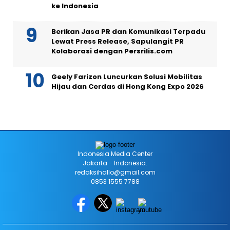
ke Indonesia
Berikan Jasa PR dan Komunikasi Terpadu
Lewat Press Release, Sapulangit PR
Kolaborasi dengan Persrilis.com
Geely Farizon Luncurkan Solusi Mobilitas
Hijau dan Cerdas di Hong Kong Expo 2026
Indonesia Media Center
Jakarta - Indonesia.
redaksihallo@gmail.com
0853 1555 7788