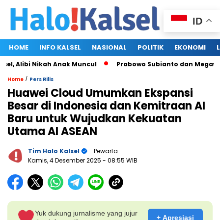
ID
HOME
INFO KALSEL
NASIONAL
POLITIK
EKONOMI
kah Anak Muncul
Prabowo Subianto dan Megawati Soekarnoput
/
Home
Pers Rilis
Huawei Cloud Umumkan Ekspansi
Besar di Indonesia dan Kemitraan AI
Baru untuk Wujudkan Kekuatan
Utama AI ASEAN
Tim Halo Kalsel
- Pewarta
Kamis, 4 Desember 2025
- 08:55 WIB
Yuk dukung jurnalisme yang jujur
+ Apresiasi