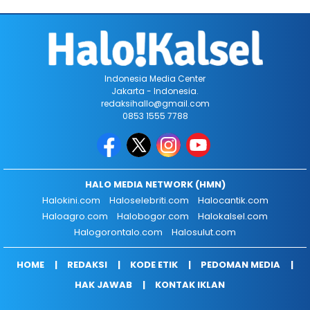
Indonesia Media Center
Jakarta - Indonesia.
redaksihallo@gmail.com
0853 1555 7788
HALO MEDIA NETWORK (HMN)
Halokini.com
Haloselebriti.com
Halocantik.com
Haloagro.com
Halobogor.com
Halokalsel.com
Halogorontalo.com
Halosulut.com
HOME
REDAKSI
KODE ETIK
PEDOMAN MEDIA
HAK JAWAB
KONTAK IKLAN