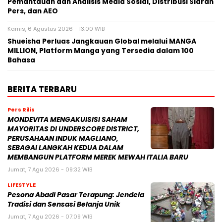
Pemantauan dan Analisis Media Sosial, Distribusi Siaran
Pers, dan AEO
Kamis, 6 Agustus 2026 - 13:00 WIB
Shueisha Perluas Jangkauan Global melalui MANGA
MILLION, Platform Manga yang Tersedia dalam 100
Bahasa
BERITA TERBARU
Pers Rilis
MONDEVITA MENGAKUISISI SAHAM
MAYORITAS DI UNDERSCORE DISTRICT,
PERUSAHAAN INDUK MAGLIANO,
SEBAGAI LANGKAH KEDUA DALAM
MEMBANGUN PLATFORM MEREK MEWAH ITALIA BARU
Jumat, 7 Agu 2026 - 09:32 WIB
LIFESTYLE
Pesona Abadi Pasar Terapung: Jendela
Tradisi dan Sensasi Belanja Unik
Jumat, 7 Agu 2026 - 07:09 WIB