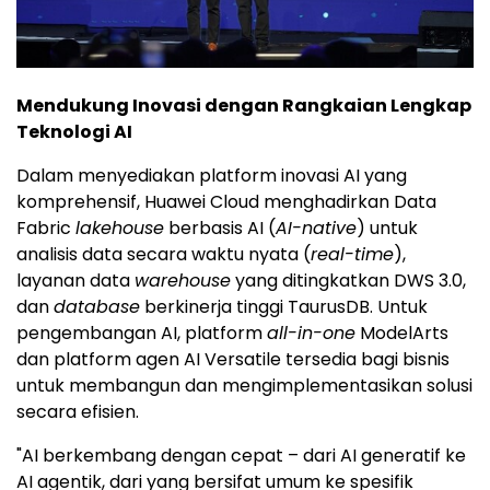
Mendukung Inovasi dengan Rangkaian Lengkap
Teknologi AI
Dalam menyediakan platform inovasi AI yang
komprehensif,
Huawei Cloud
menghadirkan Data
Fabric
lakehouse
berbasis AI (
AI-native
) untuk
analisis data secara waktu nyata (
real-time
),
layanan data
warehouse
yang ditingkatkan DWS 3.0,
dan
database
berkinerja tinggi TaurusDB. Untuk
pengembangan AI, platform
all-in-one
ModelArts
dan platform agen AI Versatile tersedia bagi bisnis
untuk membangun dan mengimplementasikan solusi
secara efisien.
"AI berkembang dengan cepat – dari AI generatif ke
AI agentik, dari yang bersifat umum ke spesifik