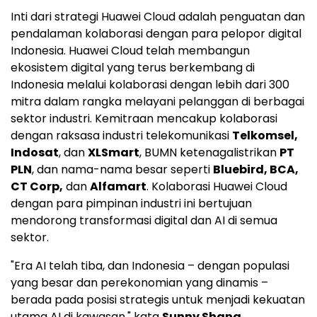
Inti dari strategi
Huawei Cloud
adalah penguatan dan
pendalaman kolaborasi dengan para pelopor digital
Indonesia.
Huawei Cloud
telah membangun
ekosistem digital yang terus berkembang di
Indonesia melalui kolaborasi dengan lebih dari 300
mitra dalam rangka melayani pelanggan di berbagai
sektor industri. Kemitraan mencakup kolaborasi
dengan raksasa industri telekomunikasi
Telkomsel,
Indosat
, dan
XLSmart
, BUMN ketenagalistrikan
PT
PLN
, dan nama-nama besar seperti
Bluebird, BCA,
CT Corp,
dan
Alfamart
. Kolaborasi Huawei Cloud
dengan para pimpinan industri ini bertujuan
mendorong transformasi digital dan
AI di
semua
sektor.
"Era AI telah tiba, dan Indonesia – dengan populasi
yang besar dan perekonomian yang dinamis –
berada pada posisi strategis untuk menjadi kekuatan
utama
AI di
kawasan," kata
Sunny Shang,