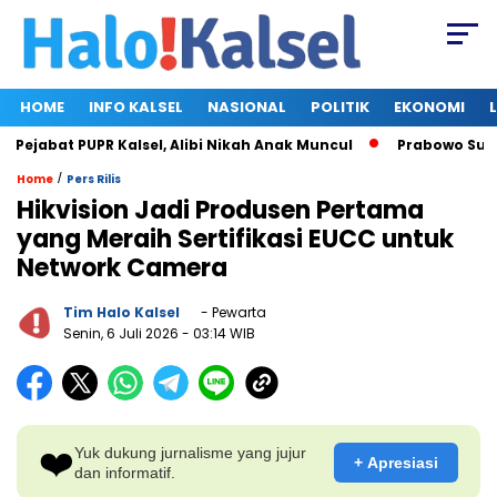
HOME
INFO KALSEL
NASIONAL
POLITIK
EKONOMI
ejabat PUPR Kalsel, Alibi Nikah Anak Muncul
Prabowo Subiant
/
Home
Pers Rilis
Hikvision Jadi Produsen Pertama
yang Meraih Sertifikasi EUCC untuk
Network Camera
Tim Halo Kalsel
- Pewarta
Senin, 6 Juli 2026
- 03:14 WIB
❤️
Yuk dukung jurnalisme yang jujur
+ Apresiasi
dan informatif.