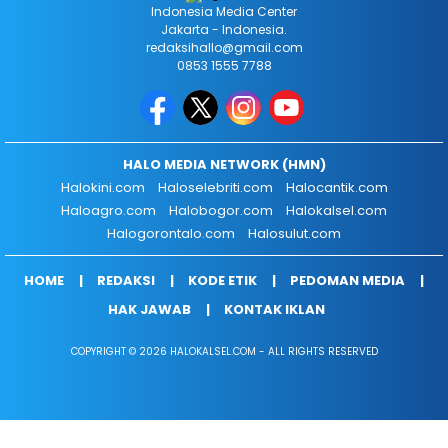
Indonesia Media Center
Jakarta - Indonesia.
redaksihallo@gmail.com
0853 1555 7788
HALO MEDIA NETWORK (HMN)
Halokini.com
Haloselebriti.com
Halocantik.com
Haloagro.com
Halobogor.com
Halokalsel.com
Halogorontalo.com
Halosulut.com
HOME
REDAKSI
KODE ETIK
PEDOMAN MEDIA
HAK JAWAB
KONTAK IKLAN
COPYRIGHT © 2026 HALOKALSEL.COM - ALL RIGHTS RESERVED