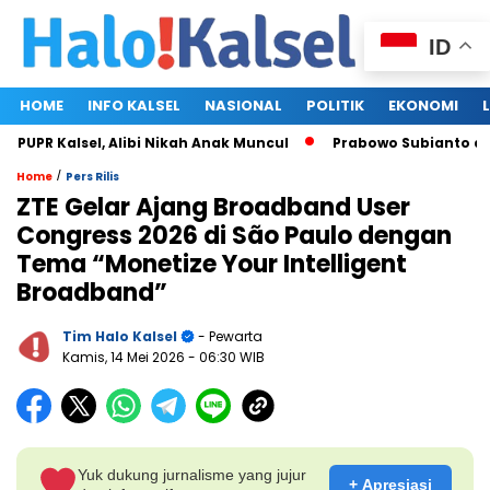
ID
HOME
INFO KALSEL
NASIONAL
POLITIK
EKONOMI
PR Kalsel, Alibi Nikah Anak Muncul
Prabowo Subianto dan Me
/
Home
Pers Rilis
ZTE Gelar Ajang Broadband User
Congress 2026 di São Paulo dengan
Tema “Monetize Your Intelligent
Broadband”
Tim Halo Kalsel
- Pewarta
Kamis, 14 Mei 2026
- 06:30 WIB
Yuk dukung jurnalisme yang jujur
+ Apresiasi