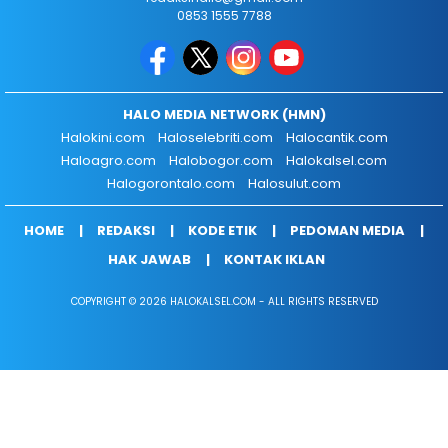
0853 1555 7788
HALO MEDIA NETWORK (HMN)
Halokini.com
Haloselebriti.com
Halocantik.com
Haloagro.com
Halobogor.com
Halokalsel.com
Halogorontalo.com
Halosulut.com
HOME
REDAKSI
KODE ETIK
PEDOMAN MEDIA
HAK JAWAB
KONTAK IKLAN
COPYRIGHT © 2026 HALOKALSEL.COM - ALL RIGHTS RESERVED