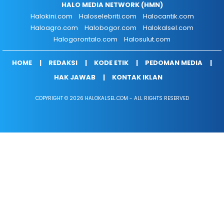
HALO MEDIA NETWORK (HMN)
Halokini.com
Haloselebriti.com
Halocantik.com
Haloagro.com
Halobogor.com
Halokalsel.com
Halogorontalo.com
Halosulut.com
HOME
REDAKSI
KODE ETIK
PEDOMAN MEDIA
HAK JAWAB
KONTAK IKLAN
COPYRIGHT © 2026 HALOKALSEL.COM - ALL RIGHTS RESERVED