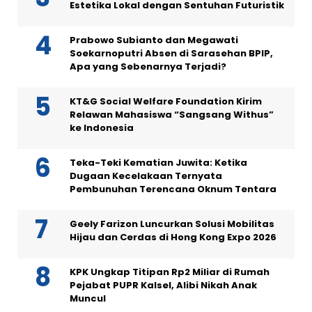
Estetika Lokal dengan Sentuhan Futuristik
Prabowo Subianto dan Megawati
Soekarnoputri Absen di Sarasehan BPIP,
Apa yang Sebenarnya Terjadi?
KT&G Social Welfare Foundation Kirim
Relawan Mahasiswa “Sangsang Withus”
ke Indonesia
Teka-Teki Kematian Juwita: Ketika
Dugaan Kecelakaan Ternyata
Pembunuhan Terencana Oknum Tentara
Geely Farizon Luncurkan Solusi Mobilitas
Hijau dan Cerdas di Hong Kong Expo 2026
KPK Ungkap Titipan Rp2 Miliar di Rumah
Pejabat PUPR Kalsel, Alibi Nikah Anak
Muncul