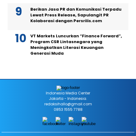
Berikan Jasa PR dan Komunikasi Terpadu
Lewat Press Release, Sapulangit PR
Kolaborasi dengan Persrilis.com
VT Markets Luncurkan “Finance Forward”,
Program CSR Lintasnegara yang
Meningkatkan Literasi Keuangan
Generasi Muda
Indonesia Media Center
Jakarta - Indonesia.
redaksihallo@gmail.com
0853 1555 7788