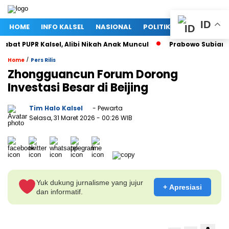
ID
HOME
INFO KALSEL
NASIONAL
POLITIK
EKONOMI
at PUPR Kalsel, Alibi Nikah Anak Muncul
Prabowo Subianto da
/
Home
Pers Rilis
Zhongguancun Forum Dorong
Investasi Besar di Beijing
Tim Halo Kalsel
- Pewarta
Selasa, 31 Maret 2026
- 00:26 WIB
Yuk dukung jurnalisme yang jujur
+ Apresiasi
dan informatif.