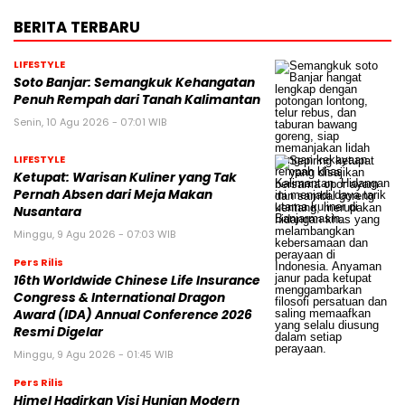
BERITA TERBARU
LIFESTYLE
Soto Banjar: Semangkuk Kehangatan
Penuh Rempah dari Tanah Kalimantan
Senin, 10 Agu 2026 - 07:01 WIB
LIFESTYLE
Ketupat: Warisan Kuliner yang Tak
Pernah Absen dari Meja Makan
Nusantara
Minggu, 9 Agu 2026 - 07:03 WIB
Pers Rilis
16th Worldwide Chinese Life Insurance
Congress & International Dragon
Award (IDA) Annual Conference 2026
Resmi Digelar
Minggu, 9 Agu 2026 - 01:45 WIB
Pers Rilis
Himel Hadirkan Visi Hunian Modern