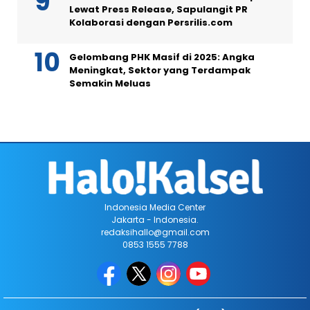
Lewat Press Release, Sapulangit PR
Kolaborasi dengan Persrilis.com
Gelombang PHK Masif di 2025: Angka
Meningkat, Sektor yang Terdampak
Semakin Meluas
Indonesia Media Center
Jakarta - Indonesia.
redaksihallo@gmail.com
0853 1555 7788