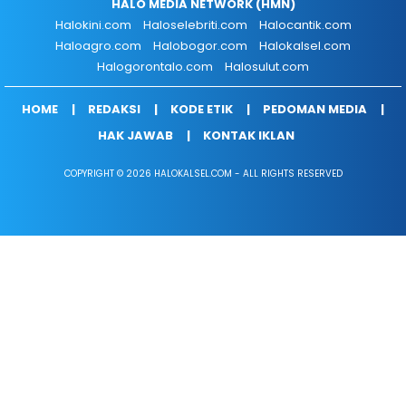
HALO MEDIA NETWORK (HMN)
Halokini.com
Haloselebriti.com
Halocantik.com
Haloagro.com
Halobogor.com
Halokalsel.com
Halogorontalo.com
Halosulut.com
HOME
REDAKSI
KODE ETIK
PEDOMAN MEDIA
HAK JAWAB
KONTAK IKLAN
COPYRIGHT © 2026 HALOKALSEL.COM - ALL RIGHTS RESERVED