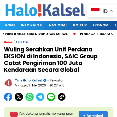
ID
HOME
INFO KALSEL
NASIONAL
POLITIK
EKONOMI
PR Kalsel, Alibi Nikah Anak Muncul
Prabowo Subianto dan Me
/
Home
Pers Rilis
Wuling Serahkan Unit Perdana
EKSION di Indonesia, SAIC Group
Catat Pengiriman 100 Juta
Kendaraan Secara Global
Tim Halo Kalsel
- Pewarta
Minggu, 31 Mei 2026
- 20:23 WIB
Yuk dukung jurnalisme yang jujur
+ Apresiasi