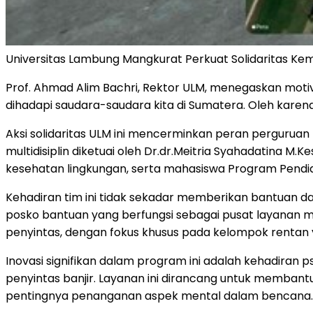
Universitas Lambung Mangkurat Perkuat Solidaritas Kem
Prof.
Ahmad Alim Bachri
, Rektor ULM, menegaskan motiv
dihadapi saudara-saudara kita di Sumatera. Oleh karen
Aksi solidaritas ULM ini mencerminkan peran perguruan
multidisiplin diketuai oleh Dr.dr.Meitria Syahadatina M.K
kesehatan lingkungan, serta mahasiswa Program Pendidi
Kehadiran tim ini tidak sekadar memberikan bantuan d
posko bantuan yang berfungsi sebagai pusat layanan m
penyintas, dengan fokus khusus pada kelompok rentan y
Inovasi signifikan dalam program ini adalah kehadira
penyintas banjir. Layanan ini dirancang untuk memba
pentingnya penanganan aspek mental dalam bencana.