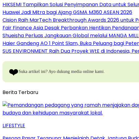
HIKSEMI Tampilkan Solusi Penyimpanan Data untuk Selur
Huawei Jadi Mitra bagi Ajang GSMA M360 ASEAN 2026
Cision Raih MarTech Breakthrough Awards 2026 untuk Pem
Fair Finance Asia Desak Perbankan Hentikan Pendanaan
Shueisha Perluas Jangkauan Global melalui MANGA MILL
Haier Gandeng AO 1 Point Slam, Buka Peluang bagi Pete
SUS ENVIRONMENT Raih Dua Proyek WtE di Indonesia, Pe
❤️
Suka artikel ini? Ayo dukung media online kami.
Berita Terbaru
LIFESTYLE
Pesona Pasar Terapung: Menjelajah Detak Jantung Buda