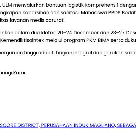
 ULM menyalurkan bantuan logistik komprehensif dengan t
engkapan kebersihan dan sanitasi. Mahasiswa PPDS Beda
as layanan medis darurat.
lankan dalam dua kloter: 20–24 Desember dan 23–27 Dese
Kemendiktisaintek melalui program PKM BIMA serta duku
erguruan tinggi adalah bagian integral dari gerakan sol
bungi Kami:
RSCORE DISTRICT, PERUSAHAAN INDUK MAGLIANO, SEBA