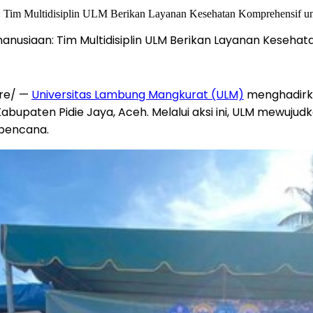
anusiaan: Tim Multidisiplin ULM Berikan Layanan Kesehat
re/ —
Universitas Lambung Mangkurat (ULM)
menghadirk
Kabupaten Pidie Jaya,
Aceh
. Melalui aksi ini, ULM mewuj
bencana.