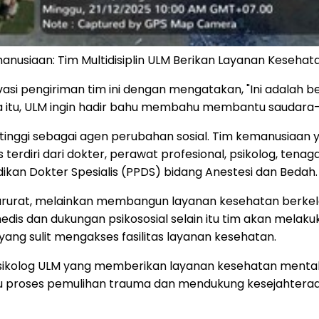
anusiaan: Tim Multidisiplin ULM Berikan Layanan Kesehat
asi pengiriman tim ini dengan mengatakan, "Ini adalah 
a itu, ULM ingin hadir bahu membahu membantu saudara-sa
 tinggi sebagai agen perubahan sosial. Tim kemanusiaan 
es terdiri dari dokter, perawat profesional, psikolog, ten
kan Dokter Spesialis (PPDS) bidang Anestesi dan Bedah.
arurat, melainkan membangun layanan kesehatan berkelan
edis dan dukungan psikososial selain itu tim akan mel
ang sulit mengakses fasilitas layanan kesehatan.
n psikolog ULM yang memberikan layanan kesehatan menta
ntu proses pemulihan trauma dan mendukung kesejahtera