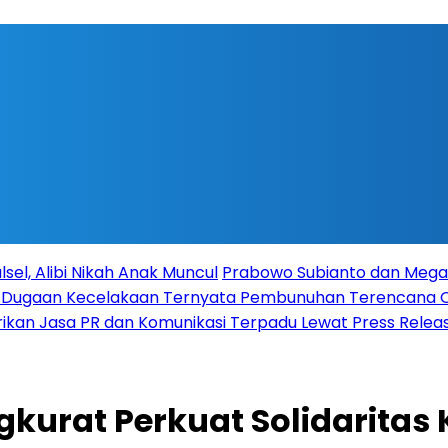
sel, Alibi Nikah Anak Muncul
Prabowo Subianto dan Megaw
ka Dugaan Kecelakaan Ternyata Pembunuhan Terencana
rikan Jasa PR dan Komunikasi Terpadu Lewat Press Release
kurat Perkuat Solidaritas