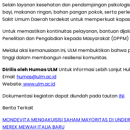
Selain layanan kesehatan dan pendampingan psikologis,
bayi, makanan ringan, bahan pangan pokok, serta perl
Sakit Umum Daerah terdekat untuk memperkuat kapasit
Untuk memastikan kontinuitas pelayanan, bantuan dija
Penelitian dan Pengabdian kepada Masyarakat (DPPM) 
Melalui aksi kemanusiaan ini, ULM membuktikan bahwa p
tinggi dalam membangun resiliensi komunitas.
Dirilis oleh Humas ULM
Untuk informasi Lebih Lanjut Hu
Email:
humas@ulm.ac.id
Website:
www.ulm.ac.id
Dokumentasi kegiatan dapat diundah pada tautan
INI
.
Berita Terkait
MONDEVITA MENGAKUISISI SAHAM MAYORITAS DI UNDE
MEREK MEWAH ITALIA BARU