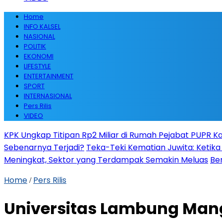
Home
INFO KALSEL
NASIONAL
POLITIK
EKONOMI
LIFESTYLE
ENTERTAINMENT
SPORT
INTERNASIONAL
Pers Rilis
VIDEO
KPK Ungkap Titipan Rp2 Miliar di Rumah Pejabat PUPR Kal
Sebenarnya Terjadi?
Teka-Teki Kematian Juwita: Keti
Meningkat, Sektor yang Terdampak Semakin Meluas
Be
Home
Pers Rilis
/
Universitas Lambung Mang