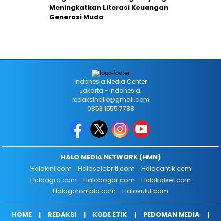
Meningkatkan Literasi Keuangan
Generasi Muda
Indonesia Media Center
Jakarta - Indonesia.
redaksihallo@gmail.com
0853 1555 7788
HALO MEDIA NETWORK (HMN)
Halokini.com
Haloselebriti.com
Halocantik.com
Haloagro.com
Halobogor.com
Halokalsel.com
Halogorontalo.com
Halosulut.com
HOME
REDAKSI
KODE ETIK
PEDOMAN MEDIA