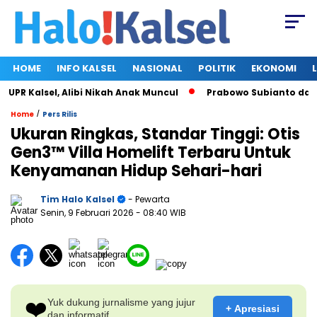
HOME
INFO KALSEL
NASIONAL
POLITIK
EKONOMI
R Kalsel, Alibi Nikah Anak Muncul
Prabowo Subianto dan Meg
/
Home
Pers Rilis
Ukuran Ringkas, Standar Tinggi: Otis
Gen3™ Villa Homelift Terbaru Untuk
Kenyamanan Hidup Sehari-hari
Tim Halo Kalsel
- Pewarta
Senin, 9 Februari 2026
- 08:40 WIB
❤️
Yuk dukung jurnalisme yang jujur
+ Apresiasi
dan informatif.