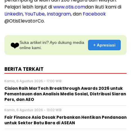
Pelajari lebih lanjut di
www.otis.com
dan ikuti kami di
LinkedIn
,
YouTube
,
Instagram
, dan
Facebook
@OtisElevatorCo.
❤️
Suka artikel ini? Ayo dukung media
+ Apresiasi
online kami.
BERITA TERKAIT
Kamis, 6 Agustus 2026 - 17:00 WIB
Cision Raih MarTech Breakthrough Awards 2026 untuk
Pemantauan dan Analisis Media Sosial, Distribusi Siaran
Pers, dan AEO
Kamis, 6 Agustus 2026 - 13:02 WIB
Fair Finance Asia Desak Perbankan Hentikan Pendanaan
untuk Sektor Batu Bara di ASEAN