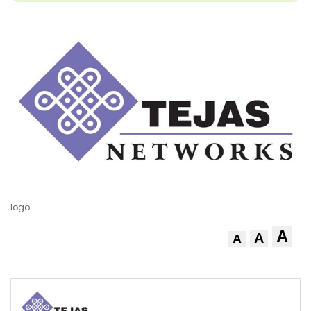
logo
A
A
A