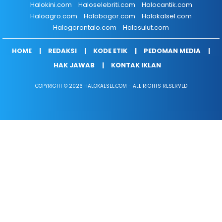
Halokini.com
Haloselebriti.com
Halocantik.com
Haloagro.com
Halobogor.com
Halokalsel.com
Halogorontalo.com
Halosulut.com
HOME
REDAKSI
KODE ETIK
PEDOMAN MEDIA
HAK JAWAB
KONTAK IKLAN
COPYRIGHT © 2026 HALOKALSEL.COM - ALL RIGHTS RESERVED