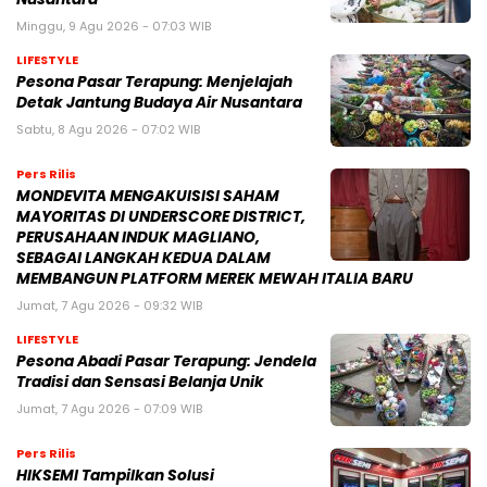
Minggu, 9 Agu 2026 - 07:03 WIB
LIFESTYLE
Pesona Pasar Terapung: Menjelajah
Detak Jantung Budaya Air Nusantara
Sabtu, 8 Agu 2026 - 07:02 WIB
Pers Rilis
MONDEVITA MENGAKUISISI SAHAM
MAYORITAS DI UNDERSCORE DISTRICT,
PERUSAHAAN INDUK MAGLIANO,
SEBAGAI LANGKAH KEDUA DALAM
MEMBANGUN PLATFORM MEREK MEWAH ITALIA BARU
Jumat, 7 Agu 2026 - 09:32 WIB
LIFESTYLE
Pesona Abadi Pasar Terapung: Jendela
Tradisi dan Sensasi Belanja Unik
Jumat, 7 Agu 2026 - 07:09 WIB
Pers Rilis
HIKSEMI Tampilkan Solusi