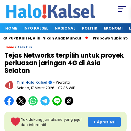
HOME
INFO KALSEL
NASIONAL
POLITIK
EKONOMI
PUPR Kalsel, Alibi Nikah Anak Muncul
Prabowo Subianto dan 
/
Home
Pers Rilis
Tejas Networks terpilih untuk proyek
perluasan jaringan 4G di Asia
Selatan
Tim Halo Kalsel
- Pewarta
Selasa, 17 Maret 2026
- 07:36 WIB
Yuk dukung jurnalisme yang jujur
+ Apresiasi
dan informatif.