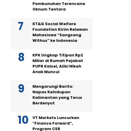
Pembunuhan Terencana
Oknum Tentara
KT&G Social Welfare
Foundation Kirim Relawan
Mahasiswa “Sangsang
Withus” ke Indonesia
KPK Ungkap Titipan Rp2
Miliar di Rumah Pejabat
PUPR Kalsel, Alibi Nikah
Anak Muncul
Mengarungi Barito:
Napas Kehidupan
Kalimantan yang Terus
Berdenyut
VT Markets Luncurkan
“Finance Forward”,
Program CSR