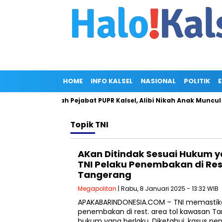
HOME
INFO KALSEL
NASIONAL
POLITIK
 Miliar di Rumah Pejabat PUPR Kalsel, Alibi Nikah Anak Muncul
Topik
TNI
AKan Ditindak Sesuai Hukum 
TNI Pelaku Penembakan di Res
Tangerang
Megapolitan
| Rabu, 8 Januari 2025 - 13:32 WIB
APAKABARINDONESIA.COM – TNI memastika
penembakan di rest. area tol kawasan Ta
hukum yang berlaku. Diketahui, kasus p