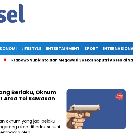
EKONOMI
LIFESTYLE
ENTERTAINMENT
SPORT
INTERNASION
Prabowo Subianto dan Megawati Soekarnoputri Absen di Saras
yang Berlaku, Oknum
t Area Tol Kawasan
n oknum yang jadi pelaku
ngerang akan ditindak sesuai
enembakan oleh…