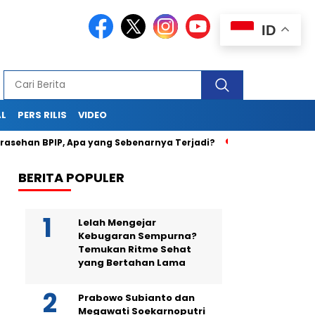
ID
AL
PERS RILIS
VIDEO
ehan BPIP, Apa yang Sebenarnya Terjadi?
Teka-Teki Kemati
BERITA POPULER
Lelah Mengejar
Kebugaran Sempurna?
Temukan Ritme Sehat
yang Bertahan Lama
Prabowo Subianto dan
Megawati Soekarnoputri