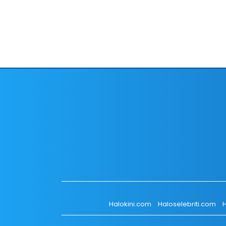
Halokini.com
Haloselebriti.com
H