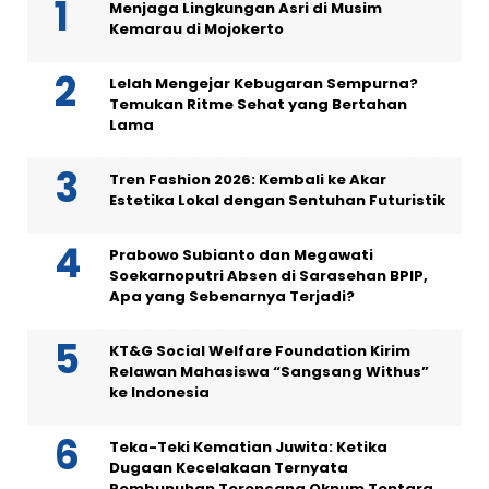
Menjaga Lingkungan Asri di Musim
Kemarau di Mojokerto
Lelah Mengejar Kebugaran Sempurna?
Temukan Ritme Sehat yang Bertahan
Lama
Tren Fashion 2026: Kembali ke Akar
Estetika Lokal dengan Sentuhan Futuristik
Prabowo Subianto dan Megawati
Soekarnoputri Absen di Sarasehan BPIP,
Apa yang Sebenarnya Terjadi?
KT&G Social Welfare Foundation Kirim
Relawan Mahasiswa “Sangsang Withus”
ke Indonesia
Teka-Teki Kematian Juwita: Ketika
Dugaan Kecelakaan Ternyata
Pembunuhan Terencana Oknum Tentara