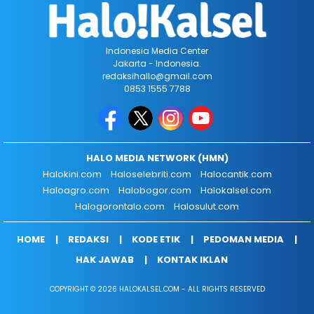
Indonesia Media Center
Jakarta - Indonesia.
redaksihallo@gmail.com
0853 1555 7788
HALO MEDIA NETWORK (HMN)
Halokini.com
Haloselebriti.com
Halocantik.com
Haloagro.com
Halobogor.com
Halokalsel.com
Halogorontalo.com
Halosulut.com
HOME
REDAKSI
KODE ETIK
PEDOMAN MEDIA
HAK JAWAB
KONTAK IKLAN
COPYRIGHT © 2026 HALOKALSEL.COM - ALL RIGHTS RESERVED