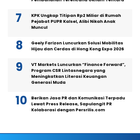
KPK Ungkap Titipan Rp2 Miliar di Rumah
Pejabat PUPR Kalsel, Alibi Nikah Anak
Muncul
Geely Farizon Luncurkan Solusi Mobilitas
Hijau dan Cerdas di Hong Kong Expo 2026
VT Markets Luncurkan “Finance Forward”,
Program CSR Lintasnegara yang
Meningkatkan Literasi Keuangan
Generasi Muda
Berikan Jasa PR dan Komunikasi Terpadu
Lewat Press Release, Sapulangit PR
Kolaborasi dengan Persrilis.com