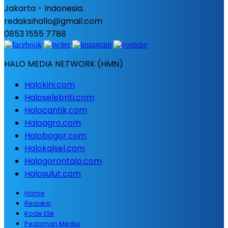
Jakarta - Indonesia.
redaksihallo@gmail.com
0853 1555 7788
HALO MEDIA NETWORK (HMN)
Halokini.com
Haloselebriti.com
Halocantik.com
Haloagro.com
Halobogor.com
Halokalsel.com
Halogorontalo.com
Halosulut.com
Home
Redaksi
Kode Etik
Pedoman Media