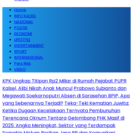
Home
INFO KALSEL
NASIONAL
POLITIK
EKONOMI
LIFESTYLE
ENTERTAINMENT
SPORT
INTERNASIONAL
Pers Rilis
VIDEO
KPK Ungkap Titipan Rp2 Miliar di Rumah Pejabat PUPR
Kalsel, Alibi Nikah Anak Muncul
Prabowo Subianto dan
Megawati Soekarnoputri Absen di Sarasehan BPIP, Apa
yang Sebenarnya Terjadi?
Teka-Teki Kematian Juwita:
Ketika Dugaan Kecelakaan Ternyata Pembunuhan
Terencana Oknum Tentara
Gelombang PHK Masif di
2025: Angka Meningkat, Sektor yang Terdampak
Semakin Meluas
Berikan Jasa PR dan Komunikasi