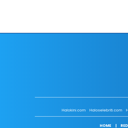
Halokini.com
Haloselebriti.com
H
HOME
RED