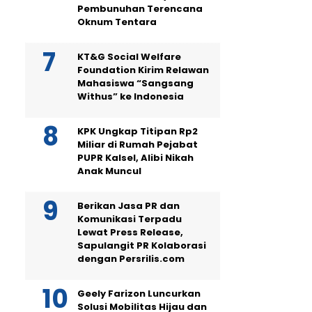
Pembunuhan Terencana
Oknum Tentara
KT&G Social Welfare
Foundation Kirim Relawan
Mahasiswa “Sangsang
Withus” ke Indonesia
KPK Ungkap Titipan Rp2
Miliar di Rumah Pejabat
PUPR Kalsel, Alibi Nikah
Anak Muncul
Berikan Jasa PR dan
Komunikasi Terpadu
Lewat Press Release,
Sapulangit PR Kolaborasi
dengan Persrilis.com
Geely Farizon Luncurkan
Solusi Mobilitas Hijau dan