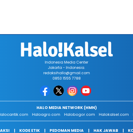
Indonesia Media Center
Jakarta - Indonesia.
redaksihallo@gmail.com
0853 1555 7788
HALO MEDIA NETWORK (HMN)
alocantik.com
Haloagro.com
Halobogor.com
Halokalsel.com
AKSI
KODE ETIK
PEDOMAN MEDIA
HAK JAWAB
KO