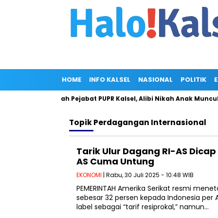
HOME
INFO KALSEL
NASIONAL
POLITIK
 Miliar di Rumah Pejabat PUPR Kalsel, Alibi Nikah Anak Muncul
Topik
Perdagangan Internasional
Tarik Ulur Dagang RI-AS Dicap
AS Cuma Untung
EKONOMI
| Rabu, 30 Juli 2025 - 10:48 WIB
PEMERINTAH Amerika Serikat resmi meneta
sebesar 32 persen kepada Indonesia per Apr
label sebagai “tarif resiprokal,” namun…