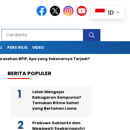
ID
AL
PERS RILIS
VIDEO
ehan BPIP, Apa yang Sebenarnya Terjadi?
Teka-Teki Kemati
BERITA POPULER
Lelah Mengejar
Kebugaran Sempurna?
Temukan Ritme Sehat
yang Bertahan Lama
Prabowo Subianto dan
Megawati Soekarnoputri