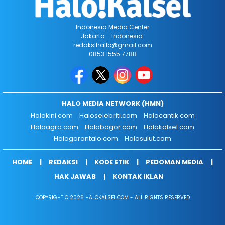
Indonesia Media Center
Jakarta - Indonesia.
redaksihallo@gmail.com
0853 1555 7788
HALO MEDIA NETWORK (HMN)
Halokini.com
Haloselebriti.com
Halocantik.com
Haloagro.com
Halobogor.com
Halokalsel.com
Halogorontalo.com
Halosulut.com
HOME
REDAKSI
KODE ETIK
PEDOMAN MEDIA
HAK JAWAB
KONTAK IKLAN
COPYRIGHT © 2026 HALOKALSEL.COM - ALL RIGHTS RESERVED