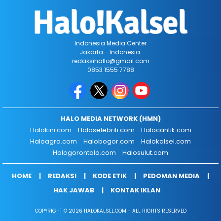
Indonesia Media Center
Jakarta - Indonesia.
redaksihallo@gmail.com
0853 1555 7788
HALO MEDIA NETWORK (HMN)
Halokini.com
Haloselebriti.com
Halocantik.com
Haloagro.com
Halobogor.com
Halokalsel.com
Halogorontalo.com
Halosulut.com
HOME
REDAKSI
KODE ETIK
PEDOMAN MEDIA
HAK JAWAB
KONTAK IKLAN
COPYRIGHT © 2026 HALOKALSEL.COM - ALL RIGHTS RESERVED