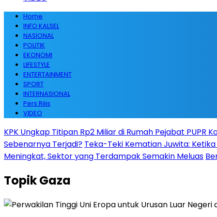
Home
INFO KALSEL
NASIONAL
POLITIK
EKONOMI
LIFESTYLE
ENTERTAINMENT
SPORT
INTERNASIONAL
Pers Rilis
VIDEO
KPK Ungkap Titipan Rp2 Miliar di Rumah Pejabat PUPR Kal
Sebenarnya Terjadi?
Teka-Teki Kematian Juwita: Keti
Meningkat, Sektor yang Terdampak Semakin Meluas
Be
Topik
Gaza