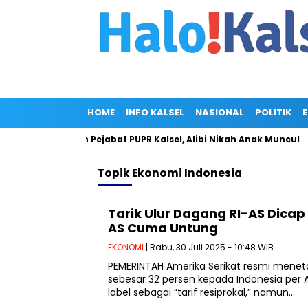
HOME
INFO KALSEL
NASIONAL
POLITIK
Miliar di Rumah Pejabat PUPR Kalsel, Alibi Nikah Anak Muncul
Topik
Ekonomi Indonesia
Tarik Ulur Dagang RI-AS Dicap
AS Cuma Untung
EKONOMI
| Rabu, 30 Juli 2025 - 10:48 WIB
PEMERINTAH Amerika Serikat resmi meneta
sebesar 32 persen kepada Indonesia per Apr
label sebagai “tarif resiprokal,” namun…