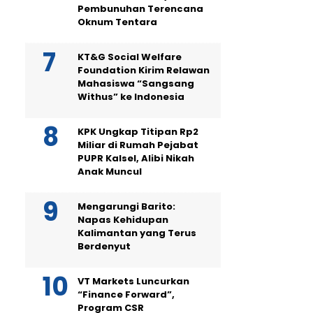
Pembunuhan Terencana
Oknum Tentara
KT&G Social Welfare
Foundation Kirim Relawan
Mahasiswa “Sangsang
Withus” ke Indonesia
KPK Ungkap Titipan Rp2
Miliar di Rumah Pejabat
PUPR Kalsel, Alibi Nikah
Anak Muncul
Mengarungi Barito:
Napas Kehidupan
Kalimantan yang Terus
Berdenyut
VT Markets Luncurkan
“Finance Forward”,
Program CSR