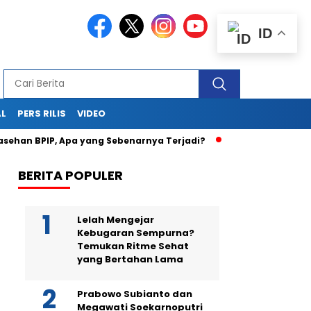
ID
AL
PERS RILIS
VIDEO
an BPIP, Apa yang Sebenarnya Terjadi?
Teka-Teki Kematia
BERITA POPULER
Lelah Mengejar
Kebugaran Sempurna?
Temukan Ritme Sehat
yang Bertahan Lama
Prabowo Subianto dan
Megawati Soekarnoputri