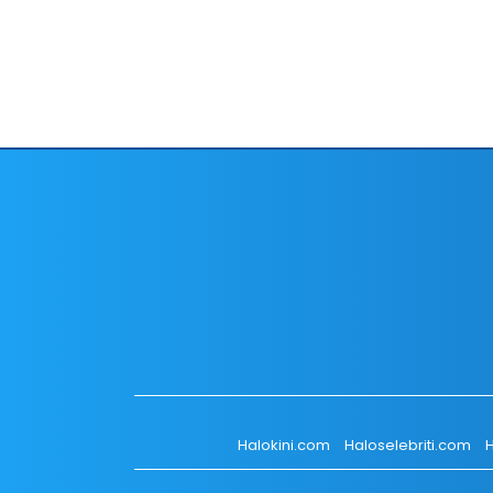
Halokini.com
Haloselebriti.com
H