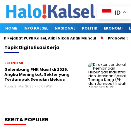
ID
HOME
INFO KALSEL
NASIONAL
POLITIK
EKONOMI
h Pejabat PUPR Kalsel, Alibi Nikah Anak Muncul
Prabowo Subi
Topik
DigitalisasiKerja
EKONOMI
Gelombang PHK Masif di 2025:
Angka Meningkat, Sektor yang
Terdampak Semakin Meluas
Rabu, 21 Mei 2025 - 10:01 WIB
BERITA POPULER