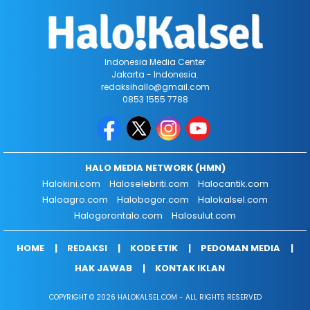
Indonesia Media Center
Jakarta - Indonesia.
redaksihallo@gmail.com
0853 1555 7788
HALO MEDIA NETWORK (HMN)
Halokini.com
Haloselebriti.com
Halocantik.com
Haloagro.com
Halobogor.com
Halokalsel.com
Halogorontalo.com
Halosulut.com
HOME
REDAKSI
KODE ETIK
PEDOMAN MEDIA
HAK JAWAB
KONTAK IKLAN
COPYRIGHT © 2026 HALOKALSEL.COM - ALL RIGHTS RESERVED