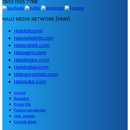
0853 1555 7788
HALO MEDIA NETWORK (HMN)
Halokini.com
Haloselebriti.com
Halocantik.com
Haloagro.com
Halobogor.com
Halokalsel.com
Halogorontalo.com
Halosulut.com
Home
Redaksi
Kode Etik
Pedoman Media
Hak Jawab
Kontak Iklan