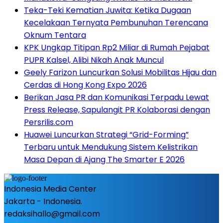
Teka-Teki Kematian Juwita: Ketika Dugaan
Kecelakaan Ternyata Pembunuhan Terencana
Oknum Tentara
KPK Ungkap Titipan Rp2 Miliar di Rumah Pejabat
PUPR Kalsel, Alibi Nikah Anak Muncul
Geely Farizon Luncurkan Solusi Mobilitas Hijau dan
Cerdas di Hong Kong Expo 2026
Berikan Jasa PR dan Komunikasi Terpadu Lewat
Press Release, Sapulangit PR Kolaborasi dengan
Persrilis.com
Huawei Luncurkan Strategi “Grid-Forming”
Terbaru untuk Mendukung Sistem Kelistrikan
Masa Depan di Ajang The Smarter E 2026
Indonesia Media Center
Jakarta - Indonesia.
redaksihallo@gmail.com