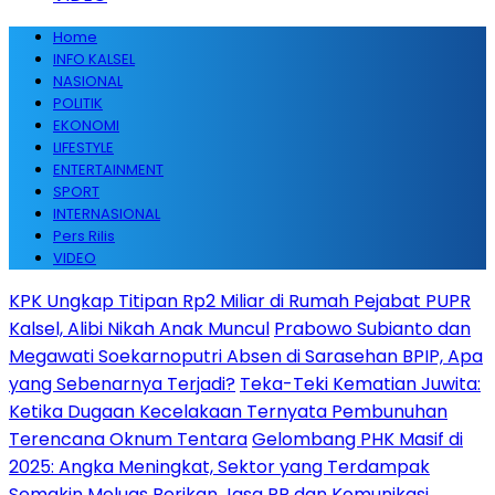
Home
INFO KALSEL
NASIONAL
POLITIK
EKONOMI
LIFESTYLE
ENTERTAINMENT
SPORT
INTERNASIONAL
Pers Rilis
VIDEO
KPK Ungkap Titipan Rp2 Miliar di Rumah Pejabat PUPR
Kalsel, Alibi Nikah Anak Muncul
Prabowo Subianto dan
Megawati Soekarnoputri Absen di Sarasehan BPIP, Apa
yang Sebenarnya Terjadi?
Teka-Teki Kematian Juwita:
Ketika Dugaan Kecelakaan Ternyata Pembunuhan
Terencana Oknum Tentara
Gelombang PHK Masif di
2025: Angka Meningkat, Sektor yang Terdampak
Semakin Meluas
Berikan Jasa PR dan Komunikasi