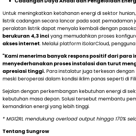
Cadangan Daya Andal dan Pengelolaan Energi
Untuk meningkatkan ketahanan energi di sektor hunian
listrik cadangan secara lancar pada saat pemadaman ja
peralatan listrik dapat menyala kembali dengan pasokan l
berukuran
4,3 inci
yang memudahkan proses konfiguras
akses internet
. Melalui platform iSolarCloud, penggu
"Kami menerima banyak respons positif dari para in
menyederhanakan proses instalasi dan turut mengur
apresiasi tinggi.
Para instalatur juga terkesan dengan
meski beroperasi dalam kondisi iklim panas seperti di Fili
Sejalan dengan perkembangan kebutuhan energi di sekt
kebutuhan masa depan. Solusi tersebut membantu pemi
kemandirian energi yang lebih tinggi.
* MG12RL mendukung overload output hingga 170% sela
Tentang Sungrow