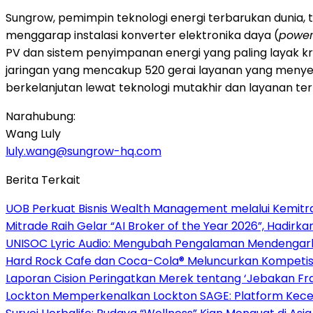
Sungrow, pemimpin teknologi energi terbarukan dunia, te
menggarap instalasi konverter elektronika daya (
power
PV dan sistem penyimpanan energi yang paling layak kre
jaringan yang mencakup 520 gerai layanan yang meny
berkelanjutan lewat teknologi mutakhir dan layanan terba
Narahubung:
Wang Luly
luly.wang@sungrow-hq.com
Berita Terkait
UOB Perkuat Bisnis Wealth Management melalui Kemitraan
Mitrade Raih Gelar “AI Broker of the Year 2026”, Hadirka
UNISOC Lyric Audio: Mengubah Pengalaman Mendengar
Hard Rock Cafe dan Coca-Cola® Meluncurkan Kompetisi 
Laporan Cision Peringatkan Merek tentang ‘Jebakan F
Lockton Memperkenalkan Lockton SAGE: Platform Kecer