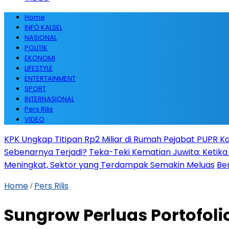
Home
INFO KALSEL
NASIONAL
POLITIK
EKONOMI
LIFESTYLE
ENTERTAINMENT
SPORT
INTERNASIONAL
Pers Rilis
VIDEO
KPK Ungkap Titipan Rp2 Miliar di Rumah Pejabat PUPR Kal
Sebenarnya Terjadi?
Teka-Teki Kematian Juwita: Keti
Meningkat, Sektor yang Terdampak Semakin Meluas
Be
Home
Pers Rilis
/
Sungrow Perluas Portofol