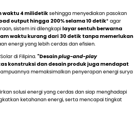
 waktu 4 milidetik
sehingga menyediakan pasokan
load output hingga
200% selama 10 detik
* agar
aan, sistem ini dilengkapi
layar sentuh berwarna
am waktu kurang dari
30 detik
tanpa memerlukan
 energi yang lebih cerdas dan efisien.
olar di Filipina.
"Desain
plug-and-play
itas konstruksi dan desain produk juga mendapat
ma kemampuannya memaksimalkan penyerapan energi surya
rkan solusi energi yang cerdas dan siap menghadapi
katkan ketahanan energi, serta mencapai tingkat