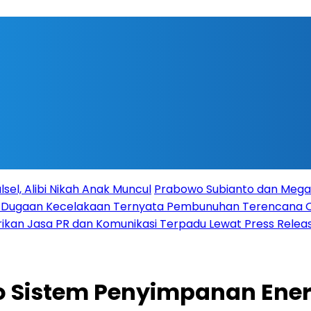
sel, Alibi Nikah Anak Muncul
Prabowo Subianto dan Megaw
ka Dugaan Kecelakaan Ternyata Pembunuhan Terencana
rikan Jasa PR dan Komunikasi Terpadu Lewat Press Release
io Sistem Penyimpanan Ener