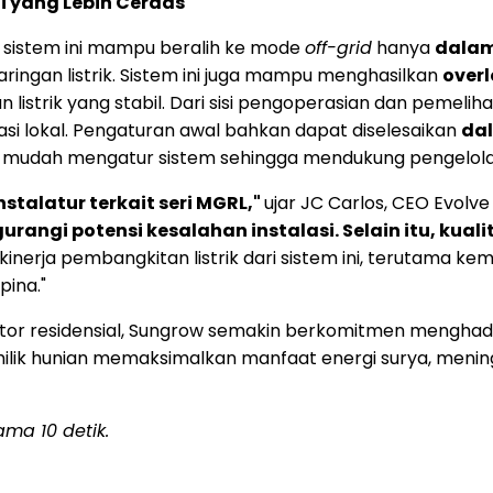
 yang Lebih Cerdas
, sistem ini mampu beralih ke mode
off-grid
hanya
dalam
ringan listrik. Sistem ini juga mampu menghasilkan
over
istrik yang stabil. Dari sisi pengoperasian dan pemelihar
i lokal. Pengaturan awal bahkan dapat diselesaikan
dal
na mudah mengatur sistem sehingga mendukung pengelolaan
stalatur terkait seri MGRL,"
ujar JC Carlos, CEO Evolve S
angi potensi kesalahan instalasi. Selain itu, kual
 kinerja pembangkitan listrik dari sistem ini, teruta
pina."
or residensial, Sungrow semakin berkomitmen menghadi
lik hunian memaksimalkan manfaat energi surya, mening
ma 10 detik.