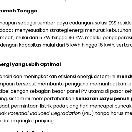
n Rumah Tangga
aupun sebagai sumber daya cadangan, solusi ESS reside
 dapat menyesuaikan strategi energi menurut kebutuhan 
mbah, mulai dari 5 kW hingga 96 kW, melalui pengoperasia
 dengan kapasitas mulai dari 5 kWh hingga 16 kWh, sert
Energi yang Lebih Optimal
iri dan meningkatkan efisiensi energi, sistem ini
mendu
mpuan tersebut membantu pengguna memanfaatkan lebih
patibel dengan sebagian besar panel PV utama di pasar seh
tang, sistem ini mempertahankan
keluaran daya penuh 
 saat permintaan listrik pada siang hari mencapai puncakn
mpak
Potential Induced Degradation
(PID) tanpa harus memu
i dalam jangka panjang.