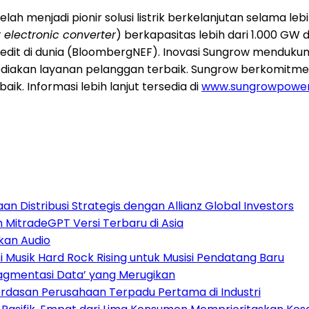
lah menjadi pionir solusi listrik berkelanjutan selama le
 electronic converter
) berkapasitas lebih dari 1.000 GW 
dit di dunia (BloombergNEF). Inovasi Sungrow mendukung 
ediakan layanan pelanggan terbaik. Sungrow berkomitm
ik. Informasi lebih lanjut tersedia di
www.sungrowpowe
 Distribusi Strategis dengan Allianz Global Investors
n MitradeGPT Versi Terbaru di Asia
kan Audio
Musik Hard Rock Rising untuk Musisi Pendatang Baru
ragmentasi Data’ yang Merugikan
dasan Perusahaan Terpadu Pertama di Industri