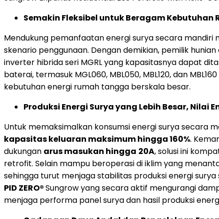
Semakin Fleksibel untuk Beragam Kebutuha
Mendukung pemanfaatan energi surya secara mandiri m
skenario penggunaan. Dengan demikian, pemilik hunian
inverter hibrida seri MGRL yang kapasitasnya dapat dita
baterai, termasuk MGL060, MBL050, MBL120, dan MBL160
kebutuhan energi rumah tangga berskala besar.
Produksi Energi Surya yang Lebih Besar, Nilai 
Untuk memaksimalkan konsumsi energi surya secara mand
kapasitas keluaran maksimum hingga 160%
. Kema
dukungan
arus masukan hingga
20A
, solusi ini kom
retrofit. Selain mampu beroperasi di iklim yang menan
sehingga turut menjaga stabilitas produksi energi surya
PID ZERO®
Sungrow yang secara aktif mengurangi da
menjaga performa panel surya dan hasil produksi energ