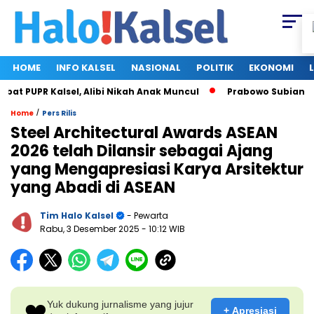
HOME
INFO KALSEL
NASIONAL
POLITIK
EKONOMI
t PUPR Kalsel, Alibi Nikah Anak Muncul
Prabowo Subianto da
/
Home
Pers Rilis
Steel Architectural Awards ASEAN
2026 telah Dilansir sebagai Ajang
yang Mengapresiasi Karya Arsitektur
yang Abadi di ASEAN
Tim Halo Kalsel
- Pewarta
Rabu, 3 Desember 2025
- 10:12 WIB
❤️
Yuk dukung jurnalisme yang jujur
+ Apresiasi