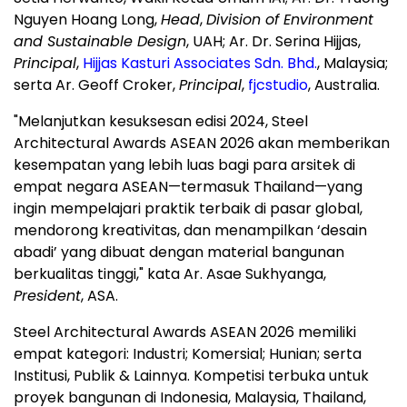
Nguyen Hoang Long
,
Head
,
Division of Environment
and Sustainable Design
, UAH; Ar. Dr. Serina Hijjas,
Principal
,
Hijjas Kasturi Associates Sdn. Bhd.
,
Malaysia
;
serta Ar.
Geoff Croker
,
Principal
,
fjcstudio
,
Australia
.
"Melanjutkan kesuksesan edisi 2024, Steel
Architectural Awards ASEAN 2026 akan memberikan
kesempatan yang lebih luas bagi para arsitek di
empat negara ASEAN—termasuk Thailand—yang
ingin mempelajari praktik terbaik di pasar global,
mendorong kreativitas, dan menampilkan ‘desain
abadi’ yang dibuat dengan material bangunan
berkualitas tinggi," kata Ar. Asae Sukhyanga,
President
, ASA.
Steel Architectural Awards ASEAN 2026 memiliki
empat kategori: Industri; Komersial; Hunian; serta
Institusi, Publik & Lainnya. Kompetisi terbuka untuk
proyek bangunan di
Indonesia
,
Malaysia
,
Thailand
,