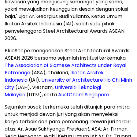
kawasan yang mengusung semangat yang sama,
yakni mewujudkan keunggulan desain dengan solusi
baja," ujar Ar.
Georgius Budi Yulianto
, Ketua Umum
Ikatan Arsitek Indonesia (IAI), salah satu pihak
penyelenggara Steel Architectural Awards ASEAN
2026.
BlueScope mengadakan Steel Architectural Awards
ASEAN 2026 bersama sejumlah institusi terkemuka:
The Association of Siamese Architects under Royal
Patronage
(ASA), Thailand,
Ikatan Arsitek
Indonesia
(IAI),
University of Architecture Ho Chi Minh
City
(UAH), Vietnam,
Universiti Teknologi
Malaysia
(UTM), serta
AustCham Singapore
.
Sejumlah sosok terkemuka telah ditunjuk para mitra
untuk menjadi dewan juri yang akan menyeleksi
karya terbaik dan para pemenang. Dewan juri terdiri
atas: Ar. Asae Sukhyanga,
President
, ASA; Ar. Firman
Setia Herwanto, Wakil Ketua Umum IAI; Ar. Dr.
Truong