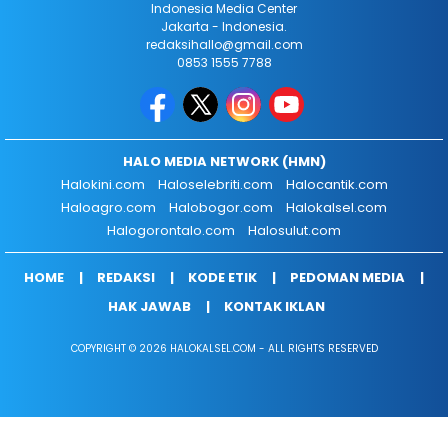
Indonesia Media Center
Jakarta - Indonesia.
redaksihallo@gmail.com
0853 1555 7788
HALO MEDIA NETWORK (HMN)
Halokini.com
Haloselebriti.com
Halocantik.com
Haloagro.com
Halobogor.com
Halokalsel.com
Halogorontalo.com
Halosulut.com
HOME
REDAKSI
KODE ETIK
PEDOMAN MEDIA
HAK JAWAB
KONTAK IKLAN
COPYRIGHT © 2026 HALOKALSEL.COM - ALL RIGHTS RESERVED