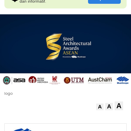
dan informatif.
logo
A
A
A