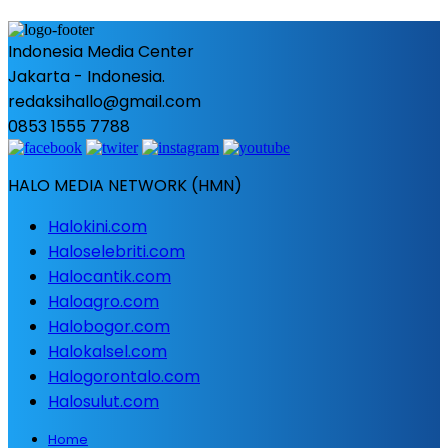
Indonesia Media Center
Jakarta - Indonesia.
redaksihallo@gmail.com
0853 1555 7788
HALO MEDIA NETWORK (HMN)
Halokini.com
Haloselebriti.com
Halocantik.com
Haloagro.com
Halobogor.com
Halokalsel.com
Halogorontalo.com
Halosulut.com
Home