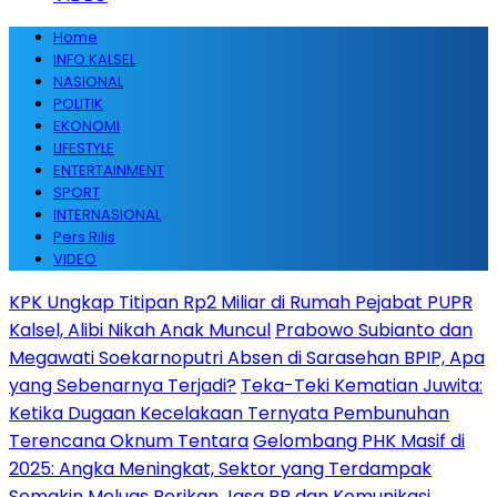
Home
INFO KALSEL
NASIONAL
POLITIK
EKONOMI
LIFESTYLE
ENTERTAINMENT
SPORT
INTERNASIONAL
Pers Rilis
VIDEO
KPK Ungkap Titipan Rp2 Miliar di Rumah Pejabat PUPR
Kalsel, Alibi Nikah Anak Muncul
Prabowo Subianto dan
Megawati Soekarnoputri Absen di Sarasehan BPIP, Apa
yang Sebenarnya Terjadi?
Teka-Teki Kematian Juwita:
Ketika Dugaan Kecelakaan Ternyata Pembunuhan
Terencana Oknum Tentara
Gelombang PHK Masif di
2025: Angka Meningkat, Sektor yang Terdampak
Semakin Meluas
Berikan Jasa PR dan Komunikasi