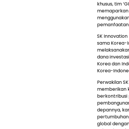
khusus, tim 
memaparkan pl
menggunakan 
pemanfaatan 
SK Innovatio
sama Korea-In
melaksanakan
dana investa
Korea dan Ind
Korea-Indones
Perwakilan S
memberikan k
berkontribusi
pembangunan e
depannya, ka
pertumbuhan 
global denga