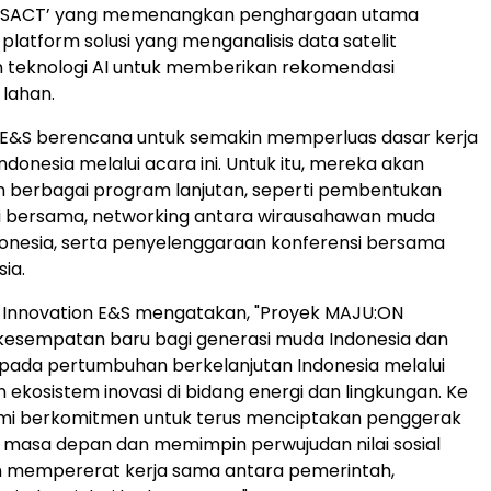
‘GISACT’ yang memenangkan penghargaan utama
atform solusi yang menganalisis data satelit
teknologi AI untuk memberikan rekomendasi
lahan.
n E&S berencana untuk semakin memperluas dasar kerja
donesia melalui acara ini. Untuk itu, mereka akan
 berbagai program lanjutan, seperti pembentukan
si bersama, networking antara wirausahawan muda
onesia, serta penyelenggaraan konferensi bersama
ia.
K Innovation E&S mengatakan, "Proyek MAJU:ON
esempatan baru bagi generasi muda Indonesia dan
 pada pertumbuhan berkelanjutan Indonesia melalui
kosistem inovasi di bidang energi dan lingkungan. Ke
mi berkomitmen untuk terus menciptakan penggerak
masa depan dan memimpin perwujudan nilai sosial
n mempererat kerja sama antara pemerintah,