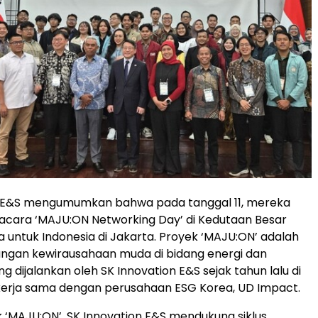
n E&S mengumumkan bahwa pada tanggal 11, mereka
cara ‘MAJU:ON Networking Day’ di Kedutaan Besar
a untuk Indonesia di Jakarta. Proyek ‘MAJU:ON’ adalah
ngan kewirausahaan muda di bidang energi dan
g dijalankan oleh SK Innovation E&S sejak tahun lalu di
kerja sama dengan perusahaan ESG Korea, UD Impact.
k ‘MAJU:ON’, SK Innovation E&S mendukung siklus