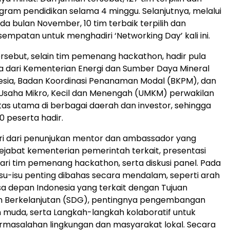
gram pendidikan selama 4 minggu. Selanjutnya, melalui
a bulan November, 10 tim terbaik terpilih dan
mpatan untuk menghadiri ‘Networking Day’ kali ini.
rsebut, selain tim pemenang hackathon, hadir pula
 dari Kementerian Energi dan Sumber Daya Mineral
esia, Badan Koordinasi Penanaman Modal (BKPM), dan
Usaha Mikro, Kecil dan Menengah (UMKM) perwakilan
itas utama di berbagai daerah dan investor, sehingga
0
peserta hadir.
diri dari penunjukan mentor dan ambassador yang
pejabat kementerian pemerintah terkait, presentasi
dari tim pemenang hackathon, serta diskusi panel. Pada
 isu-isu penting dibahas secara mendalam, seperti arah
a depan Indonesia yang terkait dengan Tujuan
Berkelanjutan (SDG), pentingnya pengembangan
muda, serta Langkah-langkah kolaboratif untuk
rmasalahan lingkungan dan masyarakat lokal. Secara