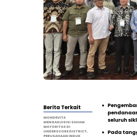
Pengembang
Berita Terkait
pendanaan
MONDEVITA
seluruh si
MENGAKUISISI SAHAM
MAYORITAS DI
UNDERSCORE DISTRICT,
Pada tangg
PERUSAHAAN INDUK