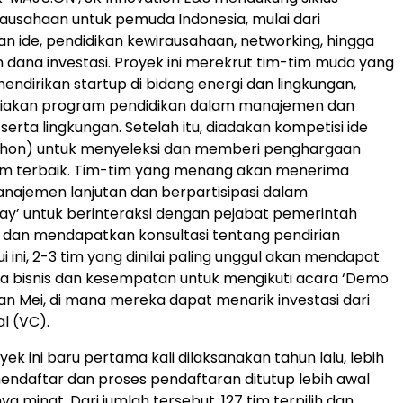
ausahaan untuk pemuda Indonesia, mulai dari
ide, pendidikan kewirausahaan, networking, hingga
dana investasi. Proyek ini merekrut tim-tim muda yang
endirikan startup di bidang energi dan lingkungan,
iakan program pendidikan dalam manajemen dan
serta lingkungan. Setelah itu, diadakan kompetisi ide
athon) untuk menyeleksi dan memberi penghargaan
im terbaik. Tim-tim yang menang akan menerima
najemen lanjutan dan berpartisipasi dalam
ay’ untuk berinteraksi dengan pejabat pemerintah
r dan mendapatkan konsultasi tentang pendirian
ui ini, 2-3 tim yang dinilai paling unggul akan mendapat
a bisnis dan kesempatan untuk mengikuti acara ‘Demo
an Mei, di mana mereka dapat menarik investasi dari
l (VC).
k ini baru pertama kali dilaksanakan tahun lalu, lebih
mendaftar dan proses pendaftaran ditutup lebih awal
ya minat. Dari jumlah tersebut, 127 tim terpilih dan