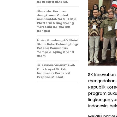
Batu Bara di ASEAN
Shueisha Perluas
Jangkauan Global
melalui MANGA MILLION,
Platform Manga yang
Tersedia dalam 100
Bahasa
Haier Gandeng AO 1 Point
Slam, Buka Peluang bagi
Petenis Komunitas
Tampil di Ajang Grand
Slam
SUS ENVIRONMENT Raih
Dua Proyek WtE di
Indonesia, Percepat
SK Innovatio
Ekspansi Global
mengadakan a
Republik Kore
program duku
lingkungan yan
Indonesia, be
Melalui proye