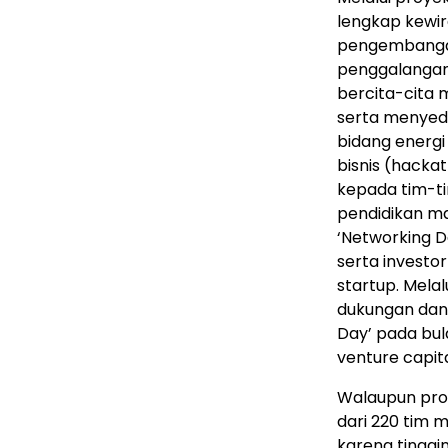
lengkap kewir
pengembangan 
penggalangan 
bercita-cita m
serta menyed
bidang energi 
bisnis (hack
kepada tim-t
pendidikan ma
‘Networking D
serta investo
startup. Melal
dukungan dan
Day’ pada bul
venture capita
Walaupun proye
dari 220 tim 
karena tinggin