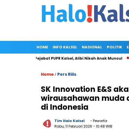
HOME
INFO KALSEL
NASIONAL
POLITIK
di Rumah Pejabat PUPR Kalsel, Alibi Nikah Anak Muncul
Prabo
Home
Pers Rilis
/
SK Innovation E&S a
wirausahawan muda di
di Indonesia
Tim Halo Kalsel
- Pewarta
Rabu, 11 Februari 2026
- 10:48 WIB