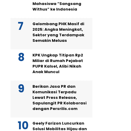
Mahasiswa “Sangsang
Withus” ke Indonesia
Gelombang PHK Masif di
2025: Angka Meningkat,
Sektor yang Terdampak
Semakin Meluas
KPK Ungkap Titipan Rp2
Miliar di Rumah Pejabat
PUPR Kalsel, Alibi Nikah
Anak Muncul
Berikan Jasa PR dan
Komunikasi Terpadu
Lewat Press Release,
Sapulangit PR Kolaborasi
dengan Persrilis.com
Geely Farizon Luncurkan
Solusi Mobilitas Hijau dan