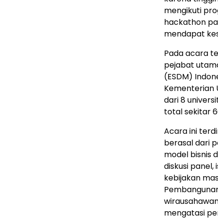
mengikuti pro
hackathon pad
mendapat kese
Pada acara te
pejabat utama
(ESDM) Indon
Kementerian 
dari 8 univers
total sekitar
6
Acara ini ter
berasal dari 
model bisnis 
diskusi panel,
kebijakan mas
Pembangunan 
wirausahawan 
mengatasi pe