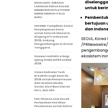
diselengga
MAGLIANO, SEBAGAI
LANGKAH KEDUA DALAM
untuk beri
MEMBANGUN PLATFORM
MEREK MEWAH ITALIA
Pembentuk
BARU
bertujuan 
HIKSEMI Tampilkan Solusi
dan Indone
Penyimpanan Data
untuk Seluruh Skenario
di Ajang DTI Indonesia
SEOUL, Korea 
2026, Dukung
/PRNewswire/ 
Pengembangan AI di Asia
Tenggara
pengembangan
ekosistem inov
Huawei Jadi Mitra bagi
Ajang GSMA M360 ASEAN
2026
Cision Raih MarTech
Breakthrough Awards
2026 untuk Pemantauan
dan Analisis Media
Sosial, Distribusi Siaran
Pers, dan AEO
Fair Finance Asia Desak
Perbankan Hentikan
Pendanaan untuk Sektor