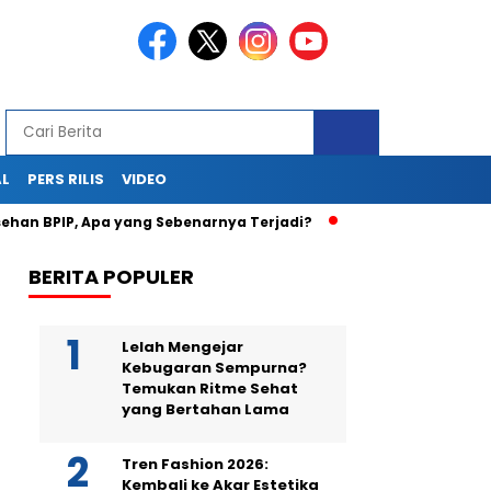
AL
PERS RILIS
VIDEO
P, Apa yang Sebenarnya Terjadi?
Teka-Teki Kematian Juwi
BERITA POPULER
Lelah Mengejar
Kebugaran Sempurna?
Temukan Ritme Sehat
yang Bertahan Lama
Tren Fashion 2026:
Kembali ke Akar Estetika