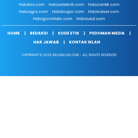
Halokini.com
Haloselebriti.com
Halocantik.com
Haloagro.com
Halobogor.com
Halokalsel.com
Halogorontalo.com
Halosulut.com
HOME
REDAKSI
KODE ETIK
PEDOMAN MEDIA
HAK JAWAB
KONTAK IKLAN
COPYRIGHT © 2026 HALOKALSEL.COM - ALL RIGHTS RESERVED