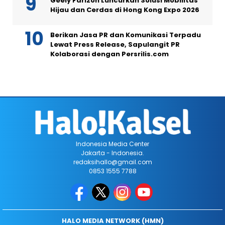
Geely Farizon Luncurkan Solusi Mobilitas
Hijau dan Cerdas di Hong Kong Expo 2026
Berikan Jasa PR dan Komunikasi Terpadu
Lewat Press Release, Sapulangit PR
Kolaborasi dengan Persrilis.com
Indonesia Media Center
Jakarta - Indonesia.
redaksihallo@gmail.com
0853 1555 7788
HALO MEDIA NETWORK (HMN)