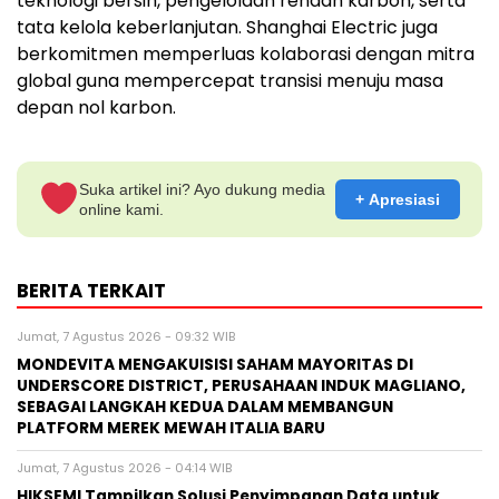
teknologi bersih, pengelolaan rendah karbon, serta
tata kelola keberlanjutan. Shanghai Electric juga
berkomitmen memperluas kolaborasi dengan mitra
global guna mempercepat transisi menuju masa
depan nol karbon.
Suka artikel ini? Ayo dukung media
+ Apresiasi
online kami.
BERITA TERKAIT
Jumat, 7 Agustus 2026 - 09:32 WIB
MONDEVITA MENGAKUISISI SAHAM MAYORITAS DI
UNDERSCORE DISTRICT, PERUSAHAAN INDUK MAGLIANO,
SEBAGAI LANGKAH KEDUA DALAM MEMBANGUN
PLATFORM MEREK MEWAH ITALIA BARU
Jumat, 7 Agustus 2026 - 04:14 WIB
HIKSEMI Tampilkan Solusi Penyimpanan Data untuk