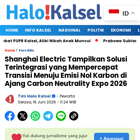
ID
HOME
INFO KALSEL
NASIONAL
POLITIK
EKONOMI
at PUPR Kalsel, Alibi Nikah Anak Muncul
Prabowo Subianto da
/
Home
Pers Rilis
Shanghai Electric Tampilkan Solusi
Terintegrasi yang Mempercepat
Transisi Menuju Emisi Nol Karbon di
Ajang Carbon Neutrality Expo 2026
Tim Halo Kalsel
- Pewarta
Selasa, 16 Juni 2026
- 11:24 WIB
Yuk dukung jurnalisme yang jujur
+ Apresiasi