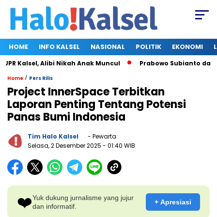
HOME
INFO KALSEL
NASIONAL
POLITIK
EKONOMI
 Kalsel, Alibi Nikah Anak Muncul
Prabowo Subianto dan Mega
/
Home
Pers Rilis
Project InnerSpace Terbitkan
Laporan Penting Tentang Potensi
Panas Bumi Indonesia
Tim Halo Kalsel
- Pewarta
Selasa, 2 Desember 2025
- 01:40 WIB
❤️
Yuk dukung jurnalisme yang jujur
+ Apresiasi
dan informatif.