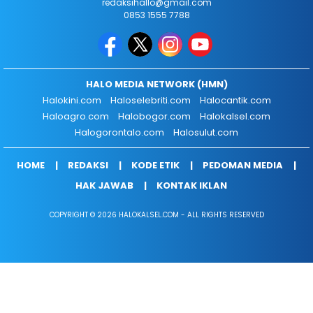
redaksihallo@gmail.com
0853 1555 7788
HALO MEDIA NETWORK (HMN)
Halokini.com
Haloselebriti.com
Halocantik.com
Haloagro.com
Halobogor.com
Halokalsel.com
Halogorontalo.com
Halosulut.com
HOME
REDAKSI
KODE ETIK
PEDOMAN MEDIA
HAK JAWAB
KONTAK IKLAN
COPYRIGHT © 2026 HALOKALSEL.COM - ALL RIGHTS RESERVED