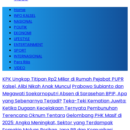
Home
INFO KALSEL
NASIONAL
POLITIK
EKONOMI
LIFESTYLE
ENTERTAINMENT
SPORT
INTERNASIONAL
Pers Rilis
VIDEO
KPK Ungkap Titipan Rp2 Miliar di Rumah Pejabat PUPR
Kalsel, Alibi Nikah Anak Muncul
Prabowo Subianto dan
Megawati Soekarnoputri Absen di Sarasehan BPIP, Apa
yang Sebenarnya Terjadi?
Teka-Teki Kematian Juwita:
Ketika Dugaan Kecelakaan Ternyata Pembunuhan
Terencana Oknum Tentara
Gelombang PHK Masif di
2025: Angka Meningkat, Sektor yang Terdampak
Semakin Meluas
Berikan Jasa PR dan Komunikasi