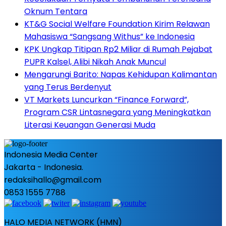
Oknum Tentara
KT&G Social Welfare Foundation Kirim Relawan
Mahasiswa “Sangsang Withus” ke Indonesia
KPK Ungkap Titipan Rp2 Miliar di Rumah Pejabat
PUPR Kalsel, Alibi Nikah Anak Muncul
Mengarungi Barito: Napas Kehidupan Kalimantan
yang Terus Berdenyut
VT Markets Luncurkan “Finance Forward”,
Program CSR Lintasnegara yang Meningkatkan
Literasi Keuangan Generasi Muda
Indonesia Media Center
Jakarta - Indonesia.
redaksihallo@gmail.com
0853 1555 7788
HALO MEDIA NETWORK (HMN)