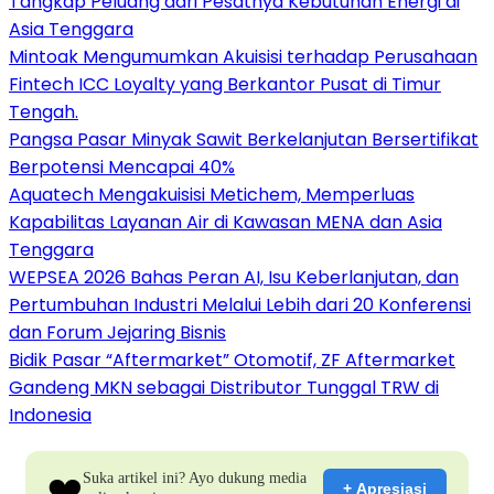
Tangkap Peluang dari Pesatnya Kebutuhan Energi di
Asia Tenggara
Mintoak Mengumumkan Akuisisi terhadap Perusahaan
Fintech ICC Loyalty yang Berkantor Pusat di Timur
Tengah.
Pangsa Pasar Minyak Sawit Berkelanjutan Bersertifikat
Berpotensi Mencapai 40%
Aquatech Mengakuisisi Metichem, Memperluas
Kapabilitas Layanan Air di Kawasan MENA dan Asia
Tenggara
WEPSEA 2026 Bahas Peran AI, Isu Keberlanjutan, dan
Pertumbuhan Industri Melalui Lebih dari 20 Konferensi
dan Forum Jejaring Bisnis
Bidik Pasar “Aftermarket” Otomotif, ZF Aftermarket
Gandeng MKN sebagai Distributor Tunggal TRW di
Indonesia
❤️
Suka artikel ini? Ayo dukung media
+ Apresiasi