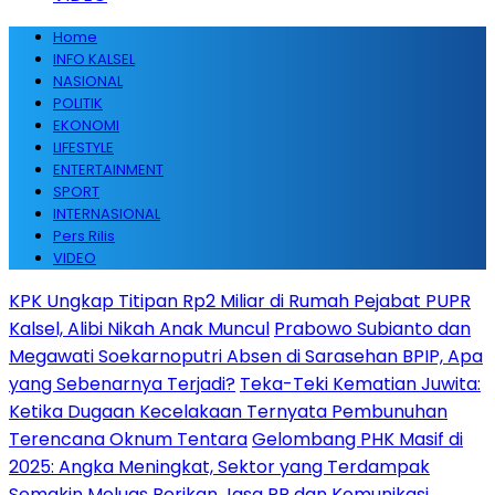
Home
INFO KALSEL
NASIONAL
POLITIK
EKONOMI
LIFESTYLE
ENTERTAINMENT
SPORT
INTERNASIONAL
Pers Rilis
VIDEO
KPK Ungkap Titipan Rp2 Miliar di Rumah Pejabat PUPR
Kalsel, Alibi Nikah Anak Muncul
Prabowo Subianto dan
Megawati Soekarnoputri Absen di Sarasehan BPIP, Apa
yang Sebenarnya Terjadi?
Teka-Teki Kematian Juwita:
Ketika Dugaan Kecelakaan Ternyata Pembunuhan
Terencana Oknum Tentara
Gelombang PHK Masif di
2025: Angka Meningkat, Sektor yang Terdampak
Semakin Meluas
Berikan Jasa PR dan Komunikasi