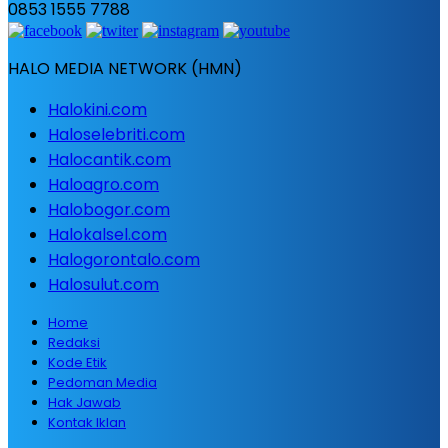
0853 1555 7788
HALO MEDIA NETWORK (HMN)
Halokini.com
Haloselebriti.com
Halocantik.com
Haloagro.com
Halobogor.com
Halokalsel.com
Halogorontalo.com
Halosulut.com
Home
Redaksi
Kode Etik
Pedoman Media
Hak Jawab
Kontak Iklan