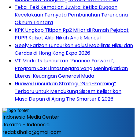
Teka-Teki Kematian Juwita: Ketika Dugaan
Kecelakaan Ternyata Pembunuhan Terencana
Oknum Tentara
KPK Ungkap Titipan Rp2 Miliar di Rumah Pejabat
PUPR Kalsel, Alibi Nikah Anak Muncul
Geely Farizon Luncurkan Solusi Mobilitas Hijau dan
Cerdas di Hong Kong Expo 2026
VT Markets Luncurkan “Finance Forward”,
Program CSR Lintasnegara yang Meningkatkan
Literasi Keuangan Generasi Muda
Huawei Luncurkan Strategi “Grid-Forming”
Terbaru untuk Mendukung Sistem Kelistrikan
Masa Depan di Ajang The Smarter E 2026
Indonesia Media Center
Jakarta - Indonesia.
redaksihallo@gmail.com