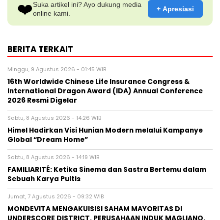
❤️
Suka artikel ini? Ayo dukung media
+ Apresiasi
online kami.
BERITA TERKAIT
Minggu, 9 Agustus 2026 - 01:45 WIB
16th Worldwide Chinese Life Insurance Congress &
International Dragon Award (IDA) Annual Conference
2026 Resmi Digelar
Sabtu, 8 Agustus 2026 - 14:26 WIB
Himel Hadirkan Visi Hunian Modern melalui Kampanye
Global “Dream Home”
Sabtu, 8 Agustus 2026 - 14:19 WIB
FAMILIARITÉ: Ketika Sinema dan Sastra Bertemu dalam
Sebuah Karya Puitis
Jumat, 7 Agustus 2026 - 09:32 WIB
MONDEVITA MENGAKUISISI SAHAM MAYORITAS DI
UNDERSCORE DISTRICT, PERUSAHAAN INDUK MAGLIANO,