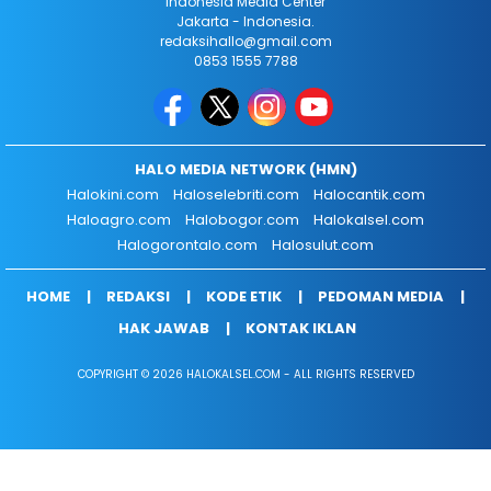
Indonesia Media Center
Jakarta - Indonesia.
redaksihallo@gmail.com
0853 1555 7788
HALO MEDIA NETWORK (HMN)
Halokini.com
Haloselebriti.com
Halocantik.com
Haloagro.com
Halobogor.com
Halokalsel.com
Halogorontalo.com
Halosulut.com
HOME
REDAKSI
KODE ETIK
PEDOMAN MEDIA
HAK JAWAB
KONTAK IKLAN
COPYRIGHT © 2026 HALOKALSEL.COM - ALL RIGHTS RESERVED