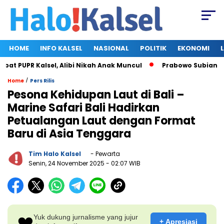
HOME
INFO KALSEL
NASIONAL
POLITIK
EKONOMI
 PUPR Kalsel, Alibi Nikah Anak Muncul
Prabowo Subianto dan
/
Home
Pers Rilis
Pesona Kehidupan Laut di Bali –
Marine Safari Bali Hadirkan
Petualangan Laut dengan Format
Baru di Asia Tenggara
Tim Halo Kalsel
- Pewarta
Senin, 24 November 2025
- 02:07 WIB
❤️
Yuk dukung jurnalisme yang jujur
+ Apresiasi