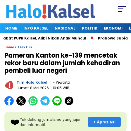
HOME
INFO KALSEL
NASIONAL
POLITIK
EKONOMI
at PUPR Kalsel, Alibi Nikah Anak Muncul
Prabowo Subianto d
/
Home
Pers Rilis
Pameran Kanton ke-139 mencetak
rekor baru dalam jumlah kehadiran
pembeli luar negeri
Tim Halo Kalsel
- Pewarta
Jumat, 8 Mei 2026
- 10:05 WIB
❤️
Yuk dukung jurnalisme yang jujur
+ Apresiasi
dan informatif.