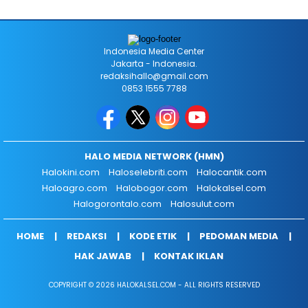
Indonesia Media Center
Jakarta - Indonesia.
redaksihallo@gmail.com
0853 1555 7788
HALO MEDIA NETWORK (HMN)
Halokini.com
Haloselebriti.com
Halocantik.com
Haloagro.com
Halobogor.com
Halokalsel.com
Halogorontalo.com
Halosulut.com
HOME
REDAKSI
KODE ETIK
PEDOMAN MEDIA
HAK JAWAB
KONTAK IKLAN
COPYRIGHT © 2026 HALOKALSEL.COM - ALL RIGHTS RESERVED