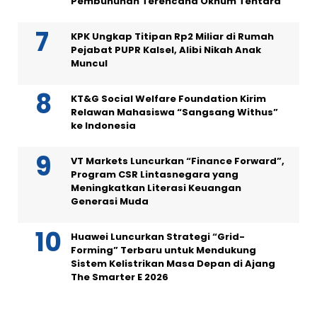
Pembunuhan Terencana Oknum Tentara
KPK Ungkap Titipan Rp2 Miliar di Rumah
Pejabat PUPR Kalsel, Alibi Nikah Anak
Muncul
KT&G Social Welfare Foundation Kirim
Relawan Mahasiswa “Sangsang Withus”
ke Indonesia
VT Markets Luncurkan “Finance Forward”,
Program CSR Lintasnegara yang
Meningkatkan Literasi Keuangan
Generasi Muda
Huawei Luncurkan Strategi “Grid-
Forming” Terbaru untuk Mendukung
Sistem Kelistrikan Masa Depan di Ajang
The Smarter E 2026