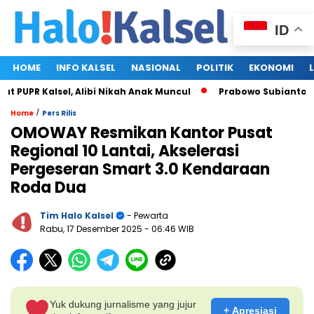
ID
HOME
INFO KALSEL
NASIONAL
POLITIK
EKONOMI
UPR Kalsel, Alibi Nikah Anak Muncul
Prabowo Subianto dan M
/
Home
Pers Rilis
OMOWAY Resmikan Kantor Pusat
Regional 10 Lantai, Akselerasi
Pergeseran Smart 3.0 Kendaraan
Roda Dua
Tim Halo Kalsel
- Pewarta
Rabu, 17 Desember 2025
- 06:46 WIB
Yuk dukung jurnalisme yang jujur
+ Apresiasi