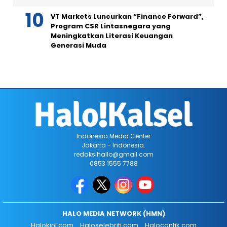
VT Markets Luncurkan “Finance Forward”,
Program CSR Lintasnegara yang
Meningkatkan Literasi Keuangan
Generasi Muda
Indonesia Media Center
Jakarta - Indonesia.
redaksihallo@gmail.com
0853 1555 7788
HALO MEDIA NETWORK (HMN)
Halokini.com
Haloselebriti.com
Halocantik.com