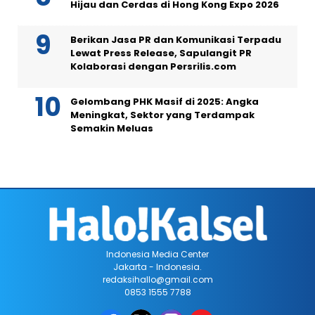
Hijau dan Cerdas di Hong Kong Expo 2026
Berikan Jasa PR dan Komunikasi Terpadu
Lewat Press Release, Sapulangit PR
Kolaborasi dengan Persrilis.com
Gelombang PHK Masif di 2025: Angka
Meningkat, Sektor yang Terdampak
Semakin Meluas
Indonesia Media Center
Jakarta - Indonesia.
redaksihallo@gmail.com
0853 1555 7788