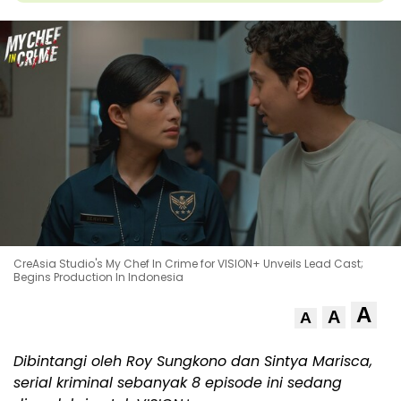
CreAsia Studio's My Chef In Crime for VISION+ Unveils Lead Cast;
Begins Production In Indonesia
A
A
A
Dibintangi oleh Roy Sungkono dan
Sintya Marisca
,
serial kriminal sebanyak 8 episode ini sedang