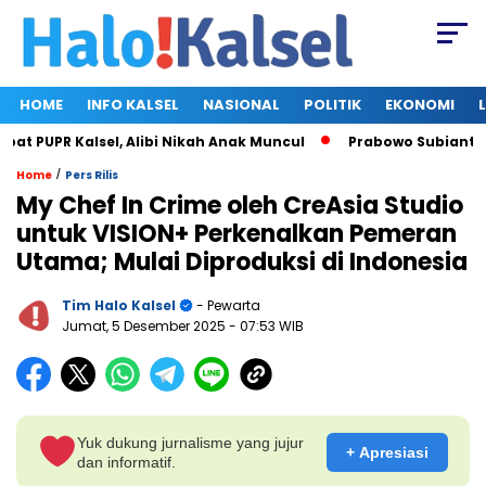
HOME
INFO KALSEL
NASIONAL
POLITIK
EKONOMI
PUPR Kalsel, Alibi Nikah Anak Muncul
Prabowo Subianto dan M
/
Home
Pers Rilis
My Chef In Crime oleh CreAsia Studio
untuk VISION+ Perkenalkan Pemeran
Utama; Mulai Diproduksi di Indonesia
Tim Halo Kalsel
- Pewarta
Jumat, 5 Desember 2025
- 07:53 WIB
Yuk dukung jurnalisme yang jujur
+ Apresiasi
dan informatif.