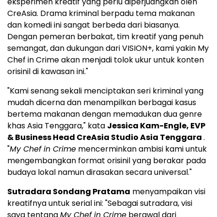
eksperimen kreatif yang perlu diperjuangkan oleh
CreAsia. Drama kriminal berpadu tema makanan
dan komedi ini sangat berbeda dari biasanya.
Dengan pemeran berbakat, tim kreatif yang penuh
semangat, dan dukungan dari VISION+, kami yakin My
Chef in Crime akan menjadi tolok ukur untuk konten
orisinil di kawasan ini."
"Kami senang sekali menciptakan seri kriminal yang
mudah dicerna dan menampilkan berbagai kasus
bertema makanan dengan memadukan dua genre
khas
Asia Tenggara
," kata
Jessica Kam-Engle
, EVP
& Business Head CreAsia Studio Asia Tenggara
.
"
My Chef in Crime
mencerminkan ambisi kami untuk
mengembangkan format orisinil yang berakar pada
budaya lokal namun dirasakan secara universal."
Sutradara Sondang Pratama
menyampaikan visi
kreatifnya untuk serial ini: "Sebagai sutradara, visi
saya tentang
My Chef in Crime
berawal dari