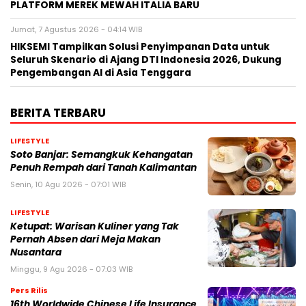
PLATFORM MEREK MEWAH ITALIA BARU
Jumat, 7 Agustus 2026 - 04:14 WIB
HIKSEMI Tampilkan Solusi Penyimpanan Data untuk
Seluruh Skenario di Ajang DTI Indonesia 2026, Dukung
Pengembangan AI di Asia Tenggara
BERITA TERBARU
LIFESTYLE
Soto Banjar: Semangkuk Kehangatan
Penuh Rempah dari Tanah Kalimantan
Senin, 10 Agu 2026 - 07:01 WIB
LIFESTYLE
Ketupat: Warisan Kuliner yang Tak
Pernah Absen dari Meja Makan
Nusantara
Minggu, 9 Agu 2026 - 07:03 WIB
Pers Rilis
16th Worldwide Chinese Life Insurance