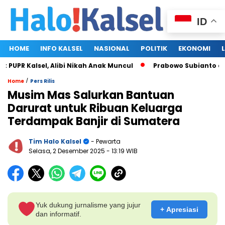
ID
HOME
INFO KALSEL
NASIONAL
POLITIK
EKONOMI
PR Kalsel, Alibi Nikah Anak Muncul
Prabowo Subianto dan Me
/
Home
Pers Rilis
Musim Mas Salurkan Bantuan
Darurat untuk Ribuan Keluarga
Terdampak Banjir di Sumatera
Tim Halo Kalsel
- Pewarta
Selasa, 2 Desember 2025
- 13:19 WIB
Yuk dukung jurnalisme yang jujur
+ Apresiasi
dan informatif.