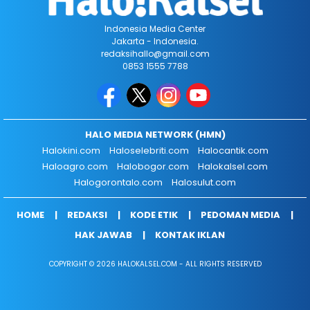
Indonesia Media Center
Jakarta - Indonesia.
redaksihallo@gmail.com
0853 1555 7788
HALO MEDIA NETWORK (HMN)
Halokini.com
Haloselebriti.com
Halocantik.com
Haloagro.com
Halobogor.com
Halokalsel.com
Halogorontalo.com
Halosulut.com
HOME
REDAKSI
KODE ETIK
PEDOMAN MEDIA
HAK JAWAB
KONTAK IKLAN
COPYRIGHT © 2026 HALOKALSEL.COM - ALL RIGHTS RESERVED