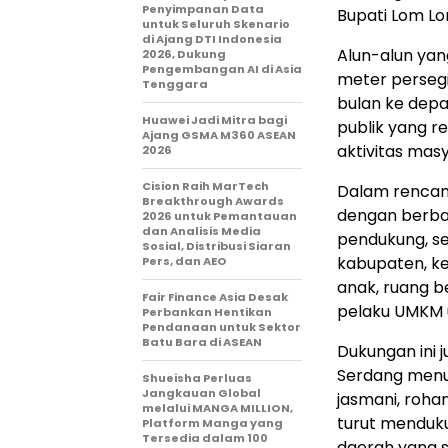
Penyimpanan Data
Bupati Lom L
untuk Seluruh Skenario
di Ajang DTI Indonesia
Alun-alun yan
2026, Dukung
Pengembangan AI di Asia
meter perseg
Tenggara
bulan ke depa
Huawei Jadi Mitra bagi
publik yang re
Ajang GSMA M360 ASEAN
aktivitas mas
2026
Cision Raih MarTech
Dalam rencana
Breakthrough Awards
dengan berbag
2026 untuk Pemantauan
dan Analisis Media
pendukung, se
Sosial, Distribusi Siaran
kabupaten, ke
Pers, dan AEO
anak, ruang b
Fair Finance Asia Desak
pelaku UMKM u
Perbankan Hentikan
Pendanaan untuk Sektor
Batu Bara di ASEAN
Dukungan ini j
Serdang menu
Shueisha Perluas
Jangkauan Global
jasmani, rohan
melalui MANGA MILLION,
turut menduku
Platform Manga yang
Tersedia dalam 100
daerah yang se