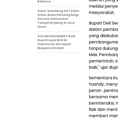
Bahasa
melalui penye
Haier Gandeng AO 1 Point
masyarakat.
Slam, Buka Peluang bagi
Petenis Komunitas
Bupati Deli S
Tampil di Ajang Grand
Slam
dalam pemban
yang dilakuka
SUS ENVIRONMENT Raih
Dua Proyek WtE di
pembangunan 
Indonesia, Percepat
tanpa dukunga
Ekspansi Global
Mas. Pembangu
pemerintah, 
baik," ujar Bupa
Sementara itu
Yuandy, meny
peran pentin
bersama menj
berinteraksi
fisik dan ment
memberi manf