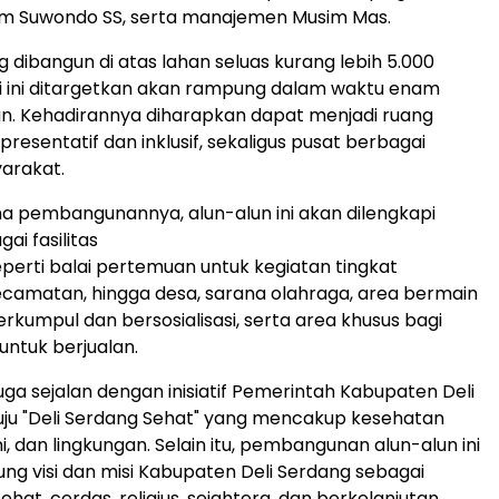
om Suwondo SS, serta manajemen Musim Mas.
g dibangun di atas lahan seluas kurang lebih 5.000
i ini ditargetkan akan rampung dalam waktu enam
n. Kehadirannya diharapkan dapat menjadi ruang
presentatif dan inklusif, sekaligus pusat berbagai
yarakat.
 pembangunannya, alun-alun ini akan dilengkapi
ai fasilitas
perti balai pertemuan untuk kegiatan tingkat
camatan, hingga desa, sarana olahraga, area bermain
erkumpul dan bersosialisasi, serta area khusus bagi
ntuk berjualan.
uga sejalan dengan inisiatif Pemerintah Kabupaten Deli
ju "Deli Serdang Sehat" yang mencakup kesehatan
i, dan lingkungan. Selain itu, pembangunan alun-alun ini
ng visi dan misi Kabupaten Deli Serdang sebagai
hat, cerdas, religius, sejahtera, dan berkelanjutan