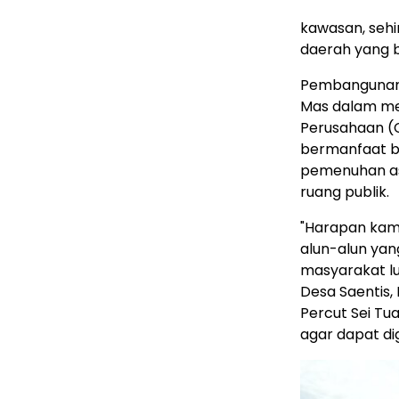
kawasan, seh
daerah yang 
Pembangunan 
Mas dalam me
Perusahaan (C
bermanfaat ba
pemenuhan aspe
ruang publik.
"Harapan kami
alun-alun yan
masyarakat lu
Desa Saentis
Percut Sei Tu
agar dapat di