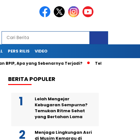
AL
PERS RILIS
VIDEO
, Apa yang Sebenarnya Terjadi?
Teka-Teki Kematian Juwit
BERITA POPULER
Lelah Mengejar
Kebugaran Sempurna?
Temukan Ritme Sehat
yang Bertahan Lama
Menjaga Lingkungan Asri
di Musim Kemarau di