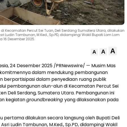
i Kecamatan Percut Sei Tuan, Deli Serdang Sumatera Utara, dilakukan
 Asri Ludin Tambunan, M.Ked., Sp.PD, didampingi Wakil Bupati Lom Lom
a 16 Desember 2025.
A
A
A
esia
, 24 Desember 2025 /PRNewswire/ — Musim Mas
 komitmennya dalam mendukung pembangunan
 berpartisipasi dalam penyediaan ruang publik
lui pembangunan alun-alun di Kecamatan Percut Sei
en Deli Serdang, Sumatera Utara. Pembangunan ini
an kegiatan
groundbreaking
yang dilaksanakan pada
u pertama dilakukan secara langsung oleh Bupati Deli
.
Asri Ludin Tambunan
, M.Ked., Sp.PD, didampingi Wakil