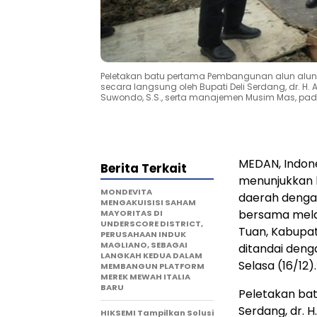
Peletakan batu pertama Pembangunan alun alun d
secara langsung oleh Bupati Deli Serdang, dr. H.
Suwondo, S.S., serta manajemen Musim Mas, pad
MEDAN, Indon
Berita Terkait
menunjukkan
MONDEVITA
daerah dengan
MENGAKUISISI SAHAM
bersama mela
MAYORITAS DI
UNDERSCORE DISTRICT,
Tuan, Kabupat
PERUSAHAAN INDUK
MAGLIANO, SEBAGAI
ditandai deng
LANGKAH KEDUA DALAM
Selasa (16/12).
MEMBANGUN PLATFORM
MEREK MEWAH ITALIA
BARU
Peletakan bat
Serdang, dr. H
HIKSEMI Tampilkan Solusi