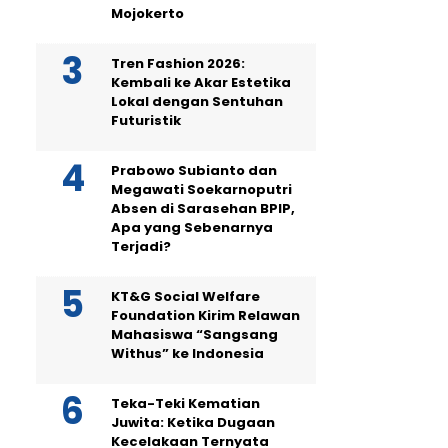
Mojokerto
Tren Fashion 2026:
Kembali ke Akar Estetika
Lokal dengan Sentuhan
Futuristik
Prabowo Subianto dan
Megawati Soekarnoputri
Absen di Sarasehan BPIP,
Apa yang Sebenarnya
Terjadi?
KT&G Social Welfare
Foundation Kirim Relawan
Mahasiswa “Sangsang
Withus” ke Indonesia
Teka-Teki Kematian
Juwita: Ketika Dugaan
Kecelakaan Ternyata