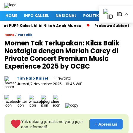
ID
HOME
INFO KALSEL
NASIONAL
POLITIK
EKONOMI
PUPR Kalsel, Alibi Nikah Anak Muncul
Prabowo Subianto dan 
/
Home
Pers Rilis
Momen Tak Terlupakan: Kilas Balik
Nostalgia dengan Mariah Carey di
Private Concert Premium Music
Experience 2025 by OCBC
Tim Halo Kalsel
- Pewarta
Jumat, 7 November 2025
- 16:46 WIB
Yuk dukung jurnalisme yang jujur
+ Apresiasi
dan informatif.