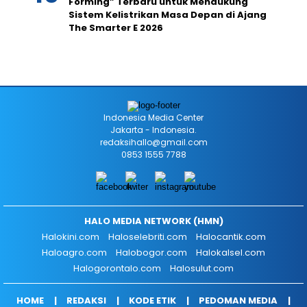
Forming” Terbaru untuk Mendukung
Sistem Kelistrikan Masa Depan di Ajang
The Smarter E 2026
Indonesia Media Center
Jakarta - Indonesia.
redaksihallo@gmail.com
0853 1555 7788
HALO MEDIA NETWORK (HMN)
Halokini.com
Haloselebriti.com
Halocantik.com
Haloagro.com
Halobogor.com
Halokalsel.com
Halogorontalo.com
Halosulut.com
HOME
REDAKSI
KODE ETIK
PEDOMAN MEDIA