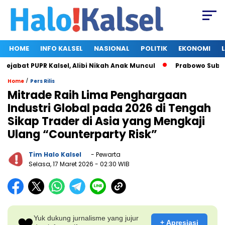
HOME
INFO KALSEL
NASIONAL
POLITIK
EKONOMI
jabat PUPR Kalsel, Alibi Nikah Anak Muncul
Prabowo Subianto
/
Home
Pers Rilis
Mitrade Raih Lima Penghargaan
Industri Global pada 2026 di Tengah
Sikap Trader di Asia yang Mengkaji
Ulang “Counterparty Risk”
Tim Halo Kalsel
- Pewarta
Selasa, 17 Maret 2026
- 02:30 WIB
❤️
Yuk dukung jurnalisme yang jujur
+ Apresiasi