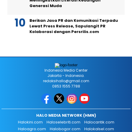
Meningkatkan Literasi Keuangan
Generasi Muda
Berikan Jasa PR dan Komunikasi Terpadu
Lewat Press Release, Sapulangit PR
Kolaborasi dengan Persrilis.com
Indonesia Media Center
Jakarta - Indonesia.
redaksihallo@gmail.com
0853 1555 7788
HALO MEDIA NETWORK (HMN)
Halokini.com
Haloselebriti.com
Halocantik.com
Haloagro.com
Halobogor.com
Halokalsel.com