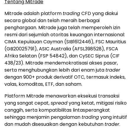
Tentang Mitrade
Mitrade adalah platform
trading
CFD yang diakui
secara global dan telah meraih berbagai
penghargaan. Mitrade juga telah memperoleh izin
resmi dari sejumlah otoritas keuangan internasional:
CIMA Kepulauan Cayman (SIB1612446), FSC Mauritius
(GB20025791), ASIC Australia (AFSL398528), FSCA
Afrika Selatan (FSP 54842), dan CySEC Siprus (CIF
438/23). Mitrade mendemokratisasi akses pasar,
serta menghubungkan lebih dari enam juta
trader
dengan 900+ produk derivatif OTC, termasuk indeks,
valas, komoditas, ETF, dan saham.
Platform Mitrade menawarkan eksekusi transaksi
yang sangat cepat,
spread
yang ketat, mitigasi risiko
canggih, serta kompatibilitas lintasperangkat
sehingga menjamin pengalaman
trading
yang intuitif
dan mudah disesuaikan dengan kebutuhan
trader
.